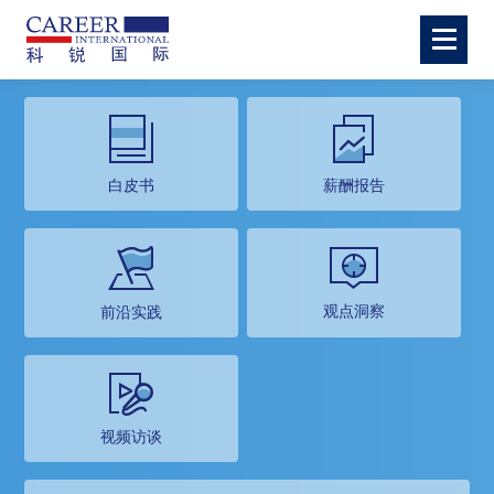
白皮书
薪酬报告
观点洞察
前沿实践
视频访谈