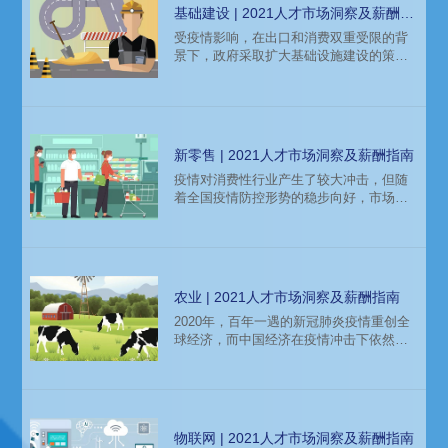
2022人才市场呈现如下特征：
基础建设 | 2021人才市场洞察及薪酬指
南
受疫情影响，在出口和消费双重受限的背
景下，政府采取扩大基础设施建设的策略
来推动经济的复苏与发展。在疫情发生之
初的去年1月份，国家就发行超1万亿新增
地方政府专项债，投向基建的比重高达
78%，占比大幅提高。同时，中央发布1号
文件，抓紧启动和开工一批重大水利工程
新零售 | 2021人才市场洞察及薪酬指南
和配套设施建设，启动农产品仓库保鲜冷
疫情对消费性行业产生了较大冲击，但随
链物流设施建设工程。当前各地重大基建
着全国疫情防控形势的稳步向好，市场供
项目已纷纷开工建设。如今，中国正在积
需状况也在逐步恢复。从趋势上看，实体
极打造世界一流的配套基础设施，对于基
零售已经走出了疫情带来的深度冲击，正
处于复苏进程中。同时，疫情也加速了零
售行业进入数字化时代，随着实体零售与
互联网零售之间的界限越来越模糊，企业
农业 | 2021人才市场洞察及薪酬指南
不仅关注传统门店的数字化升级，“全渠道
​2020年，百年一遇的新冠肺炎疫情重创全
零售”也吸引了更多企业瞩目，这意味着不
球经济，而中国经济在疫情冲击下依然实
只是消费者购物习惯的改变，整个零售业
现了稳步增长。随着中国“十三五”圆满收
都在发生变革。——薪酬报告（2021
官，“十四五”全面擘画，新发展格局加快构
建，高质量发展深入实施，产业链、供应
链、价值链持续升级，企业盈利增速上
升，生产经营预期改善，为人才市场也带
物联网 | 2021人才市场洞察及薪酬指南
来了积极影响。在今年产业行业区域发展