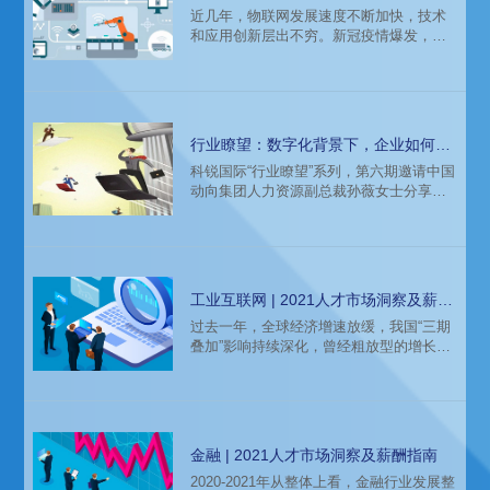
近几年，物联网发展速度不断加快，技术
背后人才市场又呈现什么样的变化？人才
和应用创新层出不穷。新冠疫情爆发，常
招聘缺口、职位机会和跳槽薪酬涨幅趋势
态化防控加速了物联网应用的发展，在智
如何？科锐国际市场研究中心连续
慧城市、智慧交通、智慧工业、智慧能
源、智慧零售、智慧社区、智慧医疗等行
业招聘需求旺盛。2020年3月，中共中央政
治局常务委员会召开会议提出，加快5G网
行业瞭望：数字化背景下，企业如何高
络、数据中心等新型基础设施建设进度，
效打造人才供应链
科锐国际“行业瞭望”系列，第六期邀请中国
物联网投资持续加大。据IDC预计，2021
动向集团人力资源副总裁孙薇女士分享其
年全球物联网支出将恢复两位数的增长
关于数字化对企业人才的机遇与挑战，以
率，并在2020-2024年预
及就如何打造企业的人才供应链等给出观
点洞察。
工业互联网 | 2021人才市场洞察及薪酬
指南
过去一年，全球经济增速放缓，我国“三期
叠加”影响持续深化，曾经粗放型的增长模
式已不适合当前，作为国民经济之基的工
业也由“大”向“强”转变。随着边缘层、平台
层等技术方向上的不断演进迭代，已探索
出了众多应用场景，同时因为应用范围越
来越广，网络安全也被提到了很高的高
金融 | 2021人才市场洞察及薪酬指南
度。作为新一代信息技术和工业经济融合
2020-2021年从整体上看，金融行业发展整
形成的工业互联网迅速发展，被行业人士