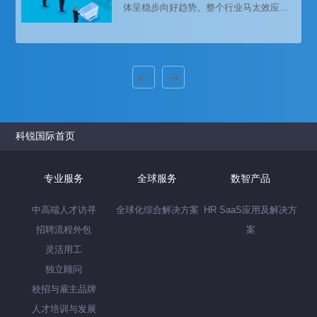
体呈稳步向好趋势。整个行业马太效应明
反复提及，也受到国家政府的高度重视及
显。去年，资本市场发展在跌宕起伏中走
支持。
向一个高度，注册制、科创板给市场带来
了更多的机会。同时国有金融机构也展现
出了更大的活力。以下是猎头招聘公司科
锐国际发布的薪酬报告对金融行业的人才
招聘需求和薪酬趋势的分析预测，供企业
和猎头招聘参考。
科锐国际首页
专业服务
全球服务
数智产品
中高端人才访寻
全球化综合解决方案
HR SaaS应用及解决方
招聘流程外包
案
灵活用工
独立顾问
校招与雇主品牌
人才培训与发展