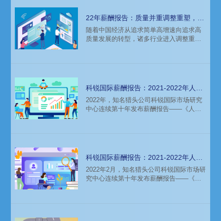
22年薪酬报告：质量并重调整重塑，人
才市场需求呈现冰火两重天
随着中国经济从追求简单高增速向追求高
质量发展的转型，诸多行业进入调整重塑
的新阶段，并折射出人才市场需求的K型分
化。本文节选自2022年知名猎头公司科锐
国际市场研究中心连续第十年发布薪酬报
告——《人才市场洞察及薪酬指南》报
告。
科锐国际薪酬报告：2021-2022年人才
市场特征（下）
2022年，知名猎头公司科锐国际市场研究
中心连续第十年发布薪酬报告——《人才
市场洞察及薪酬指南》报告，通过持续追
踪对比产业变迁背后的企业人才需求变
化，人才数据库中人选雇佣实际薪酬大数
据分析、专家顾问访谈，洞察发现2021-
2022人才市场呈现如下特征：
科锐国际薪酬报告：2021-2022年人才
市场特征（上）
2022年2月，知名猎头公司科锐国际市场研
究中心连续第十年发布薪酬报告——《人
才市场洞察及薪酬指南》报告，通过持续
追踪对比产业变迁背后的企业人才需求变
化，人才数据库中人选雇佣实际薪酬大数
据分析、专家顾问访谈，洞察发现2021-