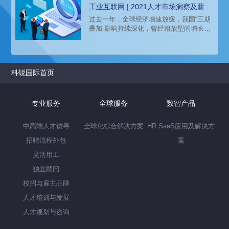
南》，本文带来薪酬报告内工业互联网行
工业互联网 | 2021人才市场洞察及薪酬
业的人才市场洞察。
指南
过去一年，全球经济增速放缓，我国“三期
叠加”影响持续深化，曾经粗放型的增长模
式已不适合当前，作为国民经济之基的工
业也由“大”向“强”转变。随着边缘层、平台
层等技术方向上的不断演进迭代，已探索
出了众多应用场景，同时因为应用范围越
科锐国际首页
来越广，网络安全也被提到了很高的高
度。作为新一代信息技术和工业经济融合
形成的工业互联网迅速发展，被行业人士
反复提及，也受到国家政府的高度重视及
专业服务
全球服务
数智产品
支持。
中高端人才访寻
全球化综合解决方案
HR SaaS应用及解决方
招聘流程外包
案
灵活用工
独立顾问
校招与雇主品牌
人才培训与发展
人才规划与咨询