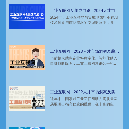
工业互联网及集成电路 | 2024人才市场
洞察及薪酬指南
2024年，工业互联网与集成电路行业在AI
技术创新与市场需求的交织影响下，迎来
了新的发展机遇。本篇报告将为您深入剖
析2024工业互联网与集成电路行业的趋势
动态，解码相关岗位的热门人才需求。
工业互联网 | 2023人才市场洞察及薪酬
指南
当前越来越多企业将数字化、智能化纳入
自身战略版图，工业互联网迎来又一轮快
速发展的契机。技术迭代衍生出越来越多
的应用场景，深入到各行各业，企业端对
复合型、两化融合等人才需求蓬勃上涨。
工业互联网 | 2022人才市场洞察及薪酬
指南
近年来，国家对工业互联网助力高质量发
展展现出很高程度的重视，在丰富的应用
场景下，工业互联网取得了长足的进步，
进入产业深耕阶段。知名猎头公司科锐国
际市场研究中心连续第十年权威发布薪酬
报告——《2022年人才市场洞察及薪酬指