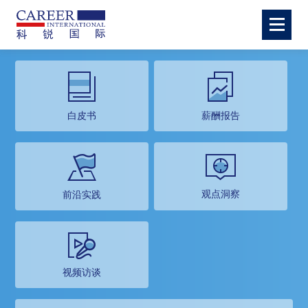
白皮书
薪酬报告
观点洞察
前沿实践
视频访谈