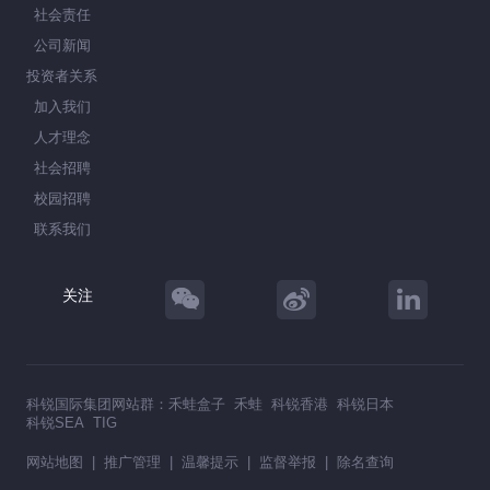
社会责任
公司新闻
投资者关系
加入我们
人才理念
社会招聘
校园招聘
联系我们
关注
科锐国际集团网站群：
禾蛙盒子
禾蛙
科锐香港
科锐日本
科锐SEA
TIG
网站地图
|
推广管理
|
温馨提示
|
监督举报
|
除名查询