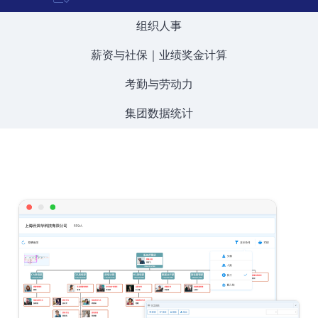
组织人事
薪资与社保｜业绩奖金计算
考勤与劳动力
集团数据统计