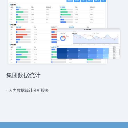
集团数据统计
· 人力数据统计分析报表