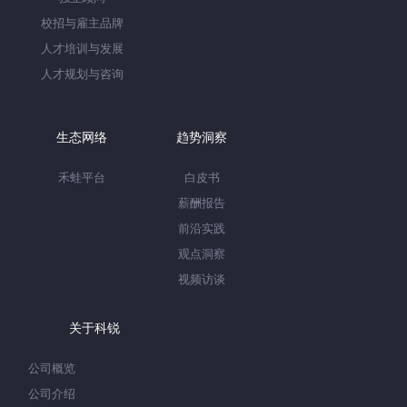
校招与雇主品牌
人才培训与发展
人才规划与咨询
生态网络
趋势洞察
禾蛙平台
白皮书
薪酬报告
前沿实践
观点洞察
视频访谈
关于科锐
公司概览
公司介绍