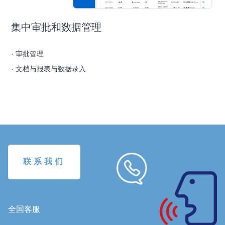
集中审批和数据管理
· 审批管理
· 文档与报表与数据录入
联系我们
全国客服