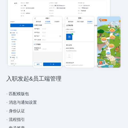
入职发起&员工端管理
· 匹配模版包
· 消息与通知设置
· 身份认证
· 流程指引
· 电子签章