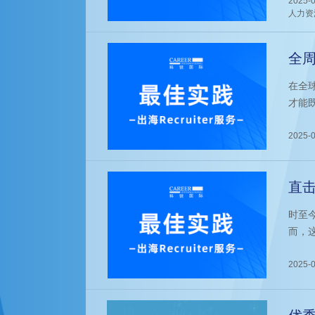
2025-0
下英国
人力资
员提供
全周
化
在全
才能
家全
Rec
2025-0
资深招
历程
直击
招
时至
而，
的"
员——
2025-0
程中