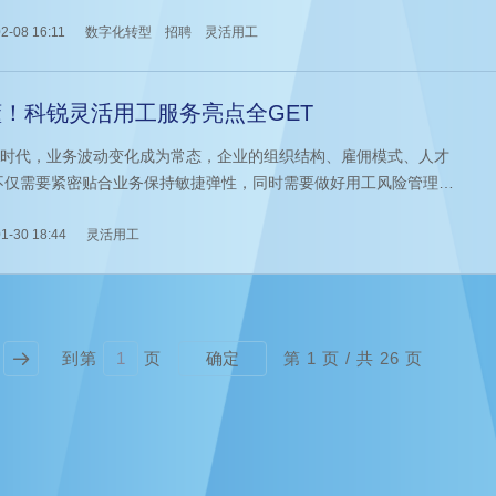
转型的重要抓手。其中，市场对于ERP/SAP运营系统的需求日益上
带动相关产业蓬勃发展。在此背景下，科锐国际人力资源公司通过整
2-08 16:11
数字化转型
招聘
灵活用工
才解决方案支持了某跨国科技巨头数字化业务战略转型，见证了其从
始启动ERP中心并成功搭建人才团队的全过程。
！科锐灵活用工服务亮点全GET
CA时代，业务波动变化成为常态，企业的组织结构、雇佣模式、人才
不仅需要紧密贴合业务保持敏捷弹性，同时需要做好用工风险管理，
降本增效。而这背后，往往离不开以岗位外包、业务外包等为代表的
灵活用工服务助力。
1-30 18:44
灵活用工
到第
页
第
1
页 / 共
26
页