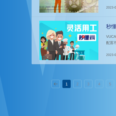
实现
涨，
2023-0
体人
零开
秒懂
VU
配置
实现
专业
2023-0
1
2
3
4
5