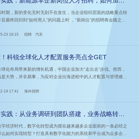
秀实践：新能源车企新岗位人才招聘，如何加速
布局?
新时期，新的变化无时无刻不在发生，当企业组织层面的战略重点转
并且最终回归到“如何用人”的问题上时 ，“新岗位”的招聘将会随之而
当前新能源汽车市场正在加快新一轮的“竞速”，一系列的行业变化决
，车企通过变革和调整来积极应对行业大势。而这其中，人才作为车
5-23 18:15
招聘
汽车
夺的核心因素，尤其是新岗位的人才招聘需求情况复杂，企业应如何
发力？
懂！科锐全球化人才配置服务亮点全GET
全球化布局带来新的增长机遇，中国企业加大“走出去”步伐。然而，
虽是大势，并非易事，为应对企业出海进程中的人才配置与管理难
亟需专业服务助力。
2-19 17:41
海外招聘
秀实践：从业务调研到团队搭建，业务战略转型
人难题如何各个击破？
数字经济时代，数字化转型成为摆在越来越多企业面前的一条必经之
那么如何实现转型？打造具有数字化能力的系统和平台成为众多企业