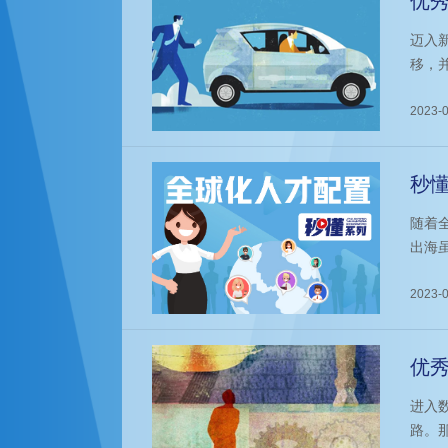
优
发力
迈入
移，
来。
定了
2023-0
企争
布局
秒
随着
出海
题，
2023-0
优
用
进入
路。