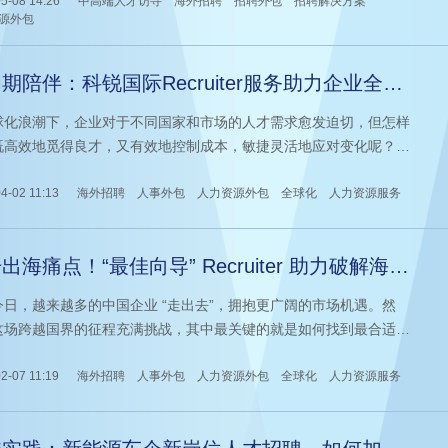
5-08 14:26
中高端人才访寻
海外招聘
招聘外包
招聘解决方案
专业人力资源公司Caraffi提供了一种解决思路，即使用专业招聘人
源外包
Recruiter派驻服务。
期陪伴：科锐国际Recruiter服务助力企业全球
征程
球化浪潮下，企业对于不同国家和市场的人才需求愈发迫切，但怎样
既高效地觅得良才，又有效地控制成本，敏捷灵活地应对变化呢？一
球顶尖的科技企业在推进亚太区业务发展过程中，通过科锐国际的
ruiter 招聘专家派驻服务，找到了破局之道。本期让我们跟随科锐国际
4-02 11:13
海外招聘
人事外包
人力资源外包
全球化
人力资源服务
聘专家 Joan Chen 和她所带领的团队，一起来探索这段精彩的合作
。
出海痛点！“最佳向导” Recruiter 助力破解海外
聘难题
今日，越来越多的中国企业 “走出去”，拥抱更广阔的市场机遇。然
这场跨越国界的征程充满挑战，其中最关键的就是如何找到最合适
船员"，组建一支优秀的海外团队。在这个过程中，专业的海外招聘人
Recruiter犹如一位经验丰富的向导，在为企业搭建人才桥梁这一过
2-07 11:19
海外招聘
人事外包
人力资源外包
全球化
人力资源服务
扮演着不可或缺的角色。