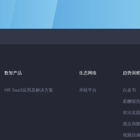
数智产品
生态网络
趋势洞
HR SaaS应用及解决方案
禾蛙平台
白皮书
薪酬报
前沿实
观点洞
视频访