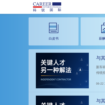
白皮书
薪
与其
车
新车研
传统
缺口
06-22 
与其