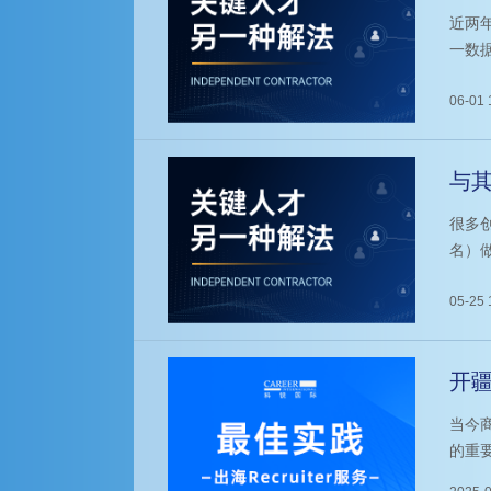
启
近两
一数
大型
能够
06-01 
与其
打
很多
名）
消费
行业
05-25 
开发
开疆
外
当今
的重
务布