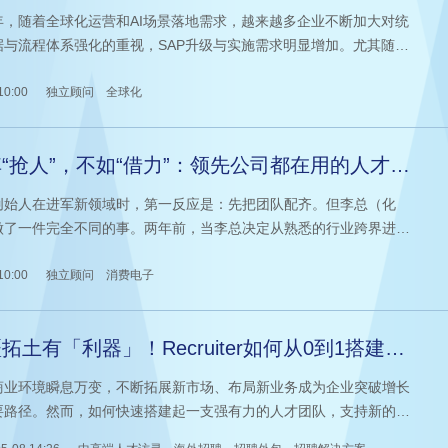
动，她这样破局
年，随着全球化运营和AI场景落地需求，越来越多企业不断加大对统
据与流程体系强化的重视，SAP升级与实施需求明显增加。尤其随着
全球化项目启动，企业往往会集中释放大量SAP实施与咨询需求，而
及时匹配项目要求的复合型顾问极为稀缺。
10:00
独立顾问
全球化
“抢人”，不如“借力”：领先公司都在用的人才新
法
创始人在进军新领域时，第一反应是：先把团队配齐。但李总（化
做了一件完全不同的事。两年前，当李总决定从熟悉的行业跨界进入
电子赛道时，他没有立刻招聘，而是通过科锐国际对接了多位海内外
专家。在接下来的两个月里，用“1+N”的新型团队组织，实现了产品的
10:00
独立顾问
消费电子
和上市。
拓土有「利器」！Recruiter如何从0到1搭建海
攻坚团队？
商业环境瞬息万变，不断拓展新市场、布局新业务成为企业突破增长
要路径。然而，如何快速搭建起一支强有力的人才团队，支持新的业
局和策略顺利落地，成为企业时常要面对的考验。对此，科锐国际旗