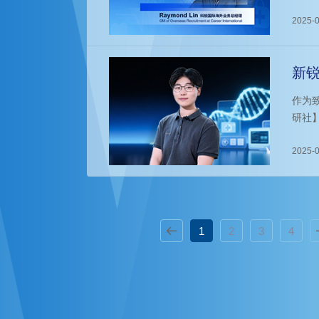
2025-0
新锐
作为
研社
热岗
2025-0
1
2
3
4