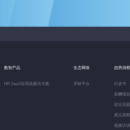
数智产品
生态网络
趋势洞
HR SaaS应用及解决方案
禾蛙平台
白皮书
薪酬报
前沿实
观点洞
视频访