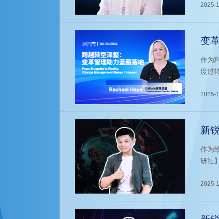
疑成
2025-1
变
理
作为科
度过转
流。
化等
2025-1
新锐
码”
作为
研社
岗，
2025-1