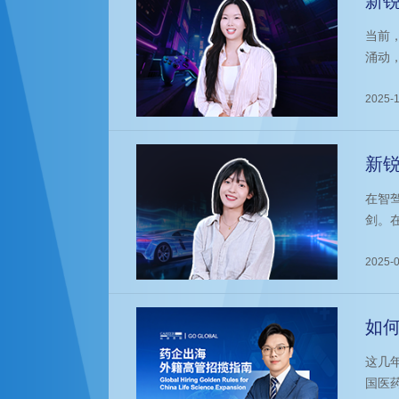
新锐
当前
涌动
研与
勾勒
2025-1
新锐
驾
在智
剑。
2025-0
如何
这几
国医