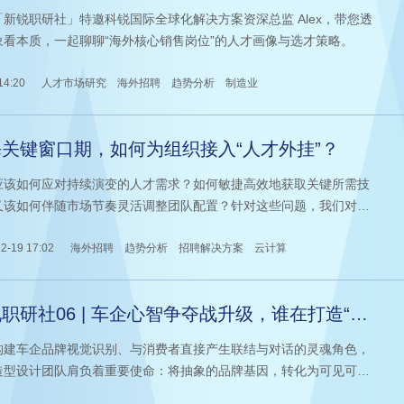
找对人了吗？
「新锐职研社」特邀科锐国际全球化解决方案资深总监 Alex，带您透
象看本质，一起聊聊“海外核心销售岗位”的人才画像与选才策略。
14:20
人才市场研究
海外招聘
趋势分析
制造业
关键窗口期，如何为组织接入“人才外挂”？
应该如何应对持续演变的人才需求？如何敏捷高效地获取关键所需技
又该如何伴随市场节奏灵活调整团队配置？针对这些问题，我们对话
国际旗下品牌 Investigo 技术业务总监 Tom Hilkene。凭借其在欧美
域多年的招聘经验，Tom 认为 “独立顾问Contractor服务” 或许是一
2-19 17:02
海外招聘
趋势分析
招聘解决方案
云计算
得关注的解决方案。基于自身的观察与实践，Tom 为正处于技术变革
外拓展阶段的企业提供了一些
职研社06 | 车企心智争夺战升级，谁在打造“第
心动”？
构建车企品牌视觉识别、与消费者直接产生联结与对话的灵魂角色，
造型设计团队肩负着重要使命：将抽象的品牌基因，转化为可见可
打动人心的造型设计。在当前日益白热化的市场竞争中，这支团队无