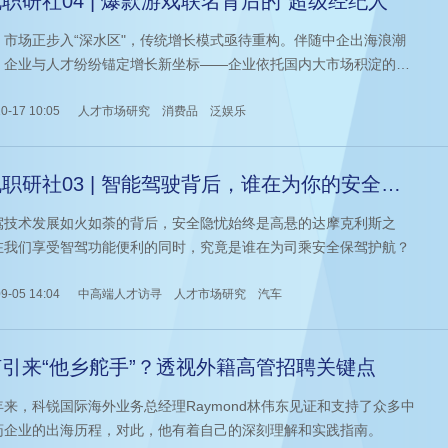
职研社04 | 爆款游戏联名背后的“超级经纪人”
，市场正步入“深水区"，传统增长模式亟待重构。伴随中企出海浪潮
，企业与人才纷纷锚定增长新坐标——企业依托国内大市场积淀的产
内容优势，在全球蓝海深耕细作；人才也持续拓展全球化视野，共同
出可持续的全球化新路径。
0-17 10:05
人才市场研究
消费品
泛娱乐
职研社03 | 智能驾驶背后，谁在为你的安全保
护航？
驾技术发展如火如荼的背后，安全隐忧始终是高悬的达摩克利斯之
在我们享受智驾功能便利的同时，究竟是谁在为司乘安全保驾护航？
9-05 14:04
中高端人才访寻
人才市场研究
汽车
引来“他乡舵手”？透视外籍高管招聘关键点
年来，科锐国际海外业务总经理Raymond林伟东见证和支持了众多中
药企业的出海历程，对此，他有着自己的深刻理解和实践指南。