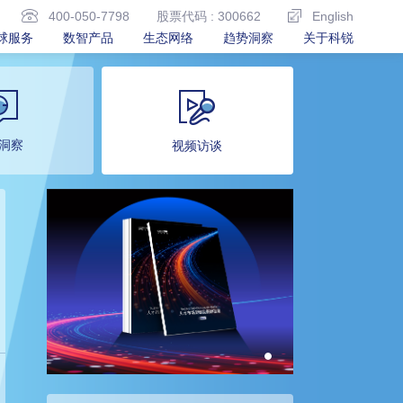
400-050-7798
股票代码 : 300662
English
球服务
数智产品
生态网络
趋势洞察
关于科锐
洞察
视频访谈