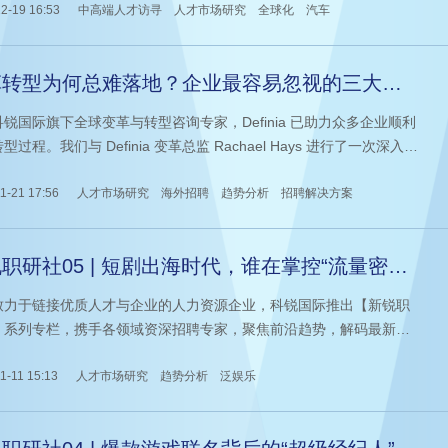
为汽车品牌吸引消费者的关键推动力。
2-19 16:53
中高端人才访寻
人才市场研究
全球化
汽车
革转型为何总难落地？企业最容易忽视的三大管
盲区
锐国际旗下全球变革与转型咨询专家，Definia 已助力众多企业顺利
型过程。我们与 Definia 变革总监 Rachael Hays 进行了一次深入交
她结合多年从业经验，做出如下分享，希望为正在进行数智化、全球
转型变革的中国企业提供一些启发和借鉴。
1-21 17:56
人才市场研究
海外招聘
趋势分析
招聘解决方案
职研社05 | 短剧出海时代，谁在掌控“流量密
？
致力于链接优质人才与企业的人力资源企业，科锐国际推出【新锐职
】系列专栏，携手各领域资深招聘专家，聚焦前沿趋势，解码最新热
在大航海时代助力企业与人才穿透市场迷雾，实现同频共振。
1-11 15:13
人才市场研究
趋势分析
泛娱乐