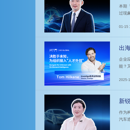
手”
本期
过现
01-15 
出海
企业
能？
了科锐
科技领
2025-1
个值
或海
新锐
一眼
作为
汽车
感、