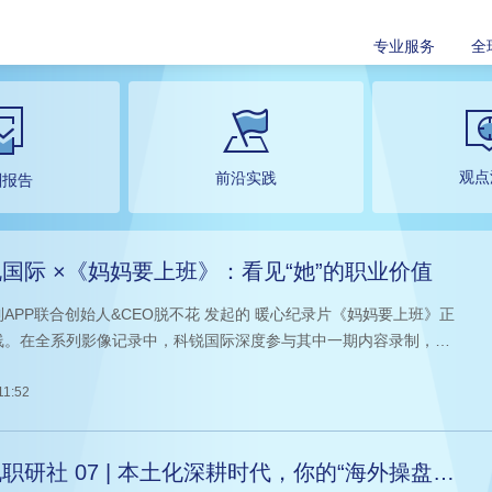
专业服务
全
观点
前沿实践
酬报告
国际 ×《妈妈要上班》：看见“她”的职业价值
APP联合创始人&CEO脱不花 发起的 暖心纪录片《妈妈要上班》正
线。在全系列影像记录中，科锐国际深度参与其中一期内容录制，轮
O Shelley曾诚 亲临辅导，用专业力量陪伴一位职场妈妈梳理职业方
重塑自我价值，重启属于自己的无限可能。
11:52
职研社 07 | 本土化深耕时代，你的“海外操盘