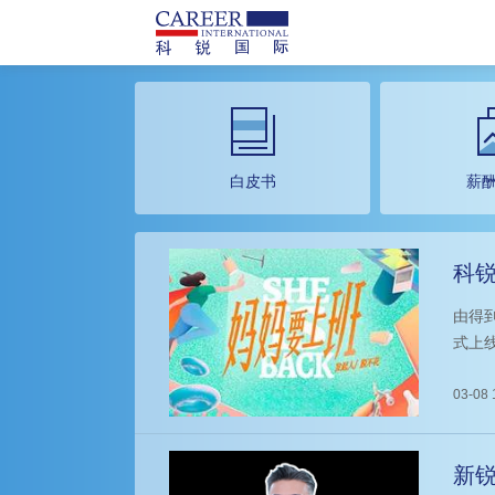
白皮书
薪
科锐
由得到
式上
值CE
向、
03-08 
新锐