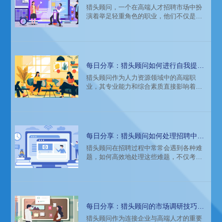
秘高端人才招聘的背后
猎头顾问，一个在高端人才招聘市场中扮
演着举足轻重角色的职业，他们不仅是企
业招聘高端人才的得力助手，更是职场精
英迈向更高职业平台的桥梁。那么，猎头
顾问究竟承担着怎样的角色与职责？本文
将深入揭秘高端人才招聘背后的猎头工作
全貌。
每日分享：猎头顾问如何进行自我提升
与学习：终身成长的路径
猎头顾问作为人力资源领域中的高端职
业，其专业能力和综合素质直接影响着企
业的招聘效果和人才配置。在这个快速变
化的时代，猎头顾问如何进行自我提升与
学习，实现终身成长，成为了一个值得深
入探讨的话题。本文将从多个维度探讨猎
头顾问的终身成长路径。
每日分享：猎头顾问如何处理招聘中的
难题：实战经验分享
猎头顾问在招聘过程中常常会遇到各种难
题，如何高效地处理这些难题，不仅考验
着猎头的专业能力，也直接影响着招聘的
成败。以下是我在多年猎头工作中积累的
一些实战经验分享，希望能为同行提供一
些参考。
每日分享：猎头顾问的市场调研技巧：
精准把握行业动态
猎头顾问作为连接企业与高端人才的重要