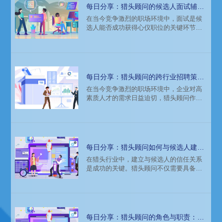
径。
每日分享：猎头顾问的候选人面试辅
导：提升面试成功率
在当今竞争激烈的职场环境中，面试是候
选人能否成功获得心仪职位的关键环节。
作为猎头顾问，不仅要为候选人匹配合适
的职位，更要提供专业的面试辅导，帮助
他们提升面试成功率。本文将从面试前的
准备、面试中的技巧以及面试后的跟进三
个方面，详细探讨如何进行有效的面试辅
每日分享：猎头顾问的跨行业招聘策
导。
略：打破行业壁垒
在当今竞争激烈的职场环境中，企业对高
素质人才的需求日益迫切，猎头顾问作为
连接企业与人才的桥梁，扮演着至关重要
的角色。然而，随着行业边界的日益模
糊，传统的行业专属招聘策略已难以满足
企业多样化的用人需求。因此，猎头顾问
必须打破行业壁垒，采取跨行业招聘策
每日分享：猎头顾问如何与候选人建立
略，以更广阔的视野和更灵活的手段，为
信任关系：沟通的艺术
在猎头行业中，建立与候选人的信任关系
企业寻访到最合适的人才。
是成功的关键。猎头顾问不仅需要具备专
业的行业知识和敏锐的市场洞察力，更需
要掌握沟通的艺术，以赢得候选人的信任
和合作。以下是猎头顾问如何通过有效沟
通与候选人建立信任关系的详细探讨。
每日分享：猎头顾问的角色与职责：揭