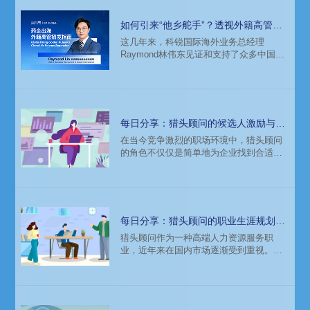
如何引来“他乡舵手”？透视外籍高管招
聘关键点
这几年来，科锐国际海外业务总经理
Raymond林伟东见证和支持了众多中国医
药企业的出海历程，对此，他有着自己的
深刻理解和实践指南。
每日分享：猎头顾问的候选人激励与保
留策略：留住人才的智慧
在当今竞争激烈的职场环境中，猎头顾问
的角色不仅仅是简单地为企业找到合适的
人才，更重要的是如何激励和保留这些优
秀候选人，确保他们能够在企业中长期稳
定地发挥价值。本文将深入探讨猎头顾问
在候选人激励与保留策略中的关键作用，
揭示留住人才的智慧。
每日分享：猎头顾问的职业生涯规划：
从入门到精通的路径
猎头顾问作为一种高端人力资源服务职
业，近年来在国内市场逐渐受到重视。其
工作核心在于为企业寻访高级人才，提供
人才招聘解决方案。那么，如何从一名新
手猎头顾问成长为行业内的精英呢？本文
将详细阐述猎头顾问的职业生涯规划路