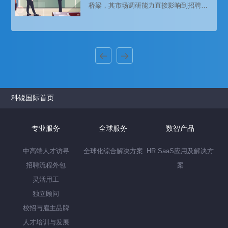
桥梁，其市场调研能力直接影响到招聘的
精准度和效率。在竞争激烈的职场环境
中，精准把握行业动态不仅是猎头顾问的
基本功，更是提升服务质量、赢得客户信
任的关键。本文将从多个角度探讨猎头顾
问在市场调研中的技巧，帮助其在复杂多
变的市场环境中游刃有余。
科锐国际首页
专业服务
全球服务
数智产品
中高端人才访寻
全球化综合解决方案
HR SaaS应用及解决方
招聘流程外包
案
灵活用工
独立顾问
校招与雇主品牌
人才培训与发展