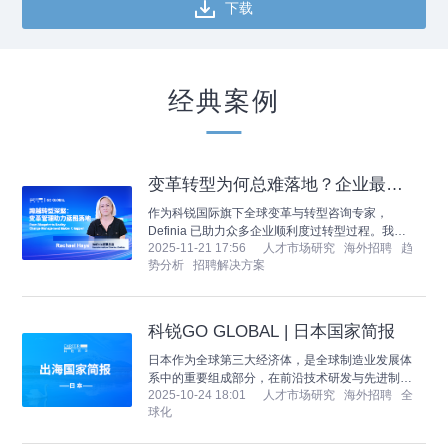
下载
经典案例
变革转型为何总难落地？企业最容
易忽视的三大管理盲区
作为科锐国际旗下全球变革与转型咨询专家，
Definia 已助力众多企业顺利度过转型过程。我们
2025-11-21 17:56
人才市场研究 海外招聘 趋
与 Definia 变革总监 Rachael Hays 进行了一次深
势分析 招聘解决方案
入交流。她结合多年从业经验，做出如下分享，希
望为正在进行数智化、全球化等转型变革的中国企
业提供一些启发和借鉴。
科锐GO GLOBAL | 日本国家简报
日本作为全球第三大经济体，是全球制造业发展体
系中的重要组成部分，在前沿技术研发与先进制造
2025-10-24 18:01
人才市场研究 海外招聘 全
业基础设施建设方面具备显著优势。在世界知识产
球化
权组织发布的《2023年度全球创新指数报告》中，
日本位列第13位，长期以来，日本建立了完备的产