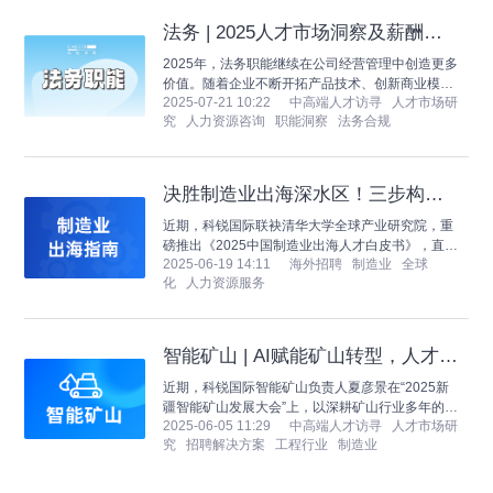
业创新激励机制，本土创新氛围浓厚，推动汽车、
半导体、机床、电子制造等高附加值产业持续创
法务 | 2025人才市场洞察及薪酬指
新。
南
2025年，法务职能继续在公司经营管理中创造更多
价值。随着企业不断开拓产品技术、创新商业模式
2025-07-21 10:22
中高端人才访寻 人才市场研
和拓展销售市场，如何严控各环节的法律风险、如
究 人力资源咨询 职能洞察 法务合规
何提前为潜在风险点提供切实可行的综合解决方
案，成为法务部门的新价值所在。科锐国际为您带
来最新法务职能板块洞察与人才趋势。
决胜制造业出海深水区！三步构建
全球化人力资源体系
近期，科锐国际联袂清华大学全球产业研究院，重
磅推出《2025中国制造业出海人才白皮书》，直指
2025-06-19 14:11
海外招聘 制造业 全球
人才战略核心，为中国制造业出海提供关键导航。
化 人力资源服务
基于白皮书的深度洞察，本文与大家分享一家制造
业企业的出海人才实战路径：如何紧扣当地市场的
战略定位，从0到1搭建海外人力资源体系。
智能矿山 | AI赋能矿山转型，人才困
境如何破解？
近期，科锐国际智能矿山负责人夏彦景在“2025新
疆智能矿山发展大会”上，以深耕矿山行业多年的人
2025-06-05 11:29
中高端人才访寻 人才市场研
力资源服务专家视角，从人才市场现状、培养策略
究 招聘解决方案 工程行业 制造业
和实践案例多个维度，为企业破解人才困境提供了
系统性解决方案和实践样板。