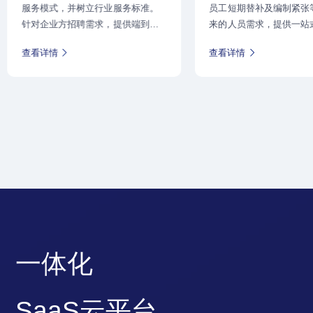
服务模式，并树立行业服务标准。
员工短期替补及编制紧张
针对企业方招聘需求，提供端到端
来的人员需求，提供一站
的、整体或部分定制的流程化招聘
工服务，支持客户提升组
查看详情
查看详情
流程外包解决方案，负责招聘策略
性、降低雇佣风险和成本
制定与提升、招聘体系及流程优
际于2006年推进了灵活
化、
华的实践，并树立了合规
一体化
SaaS云平台