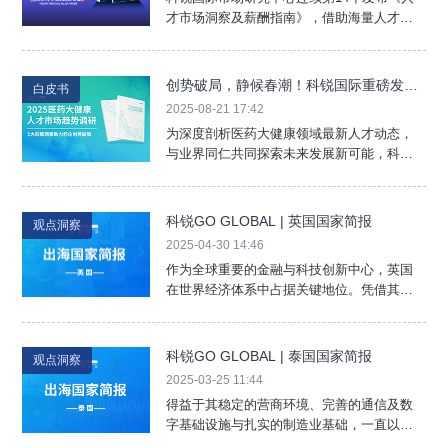
才市场洞察及薪酬指南》，借助海量人才数
据与专业洞察，带您在AI时代提前看清哪些
赛道正在提速，哪些岗位逻辑正在重构，我
们又该如何重新定义自身价值？
创势破局，静候春潮！科锐国际重磅发布
白皮书
《2025医药大健康人才市场趋势调研》
2025-08-21 17:42
为深度剖析医药大健康领域最新人才动态，
与业界同仁共同探索未来发展新可能，科锐
国际发布《2025医药大健康人才市场趋势调
研》。
科锐GO GLOBAL | 英国国家简报
观点洞察
2025-04-30 14:46
作为全球重要的金融与科技创新中心，英国
在世界经济体系中占据关键地位。凭借其完
善的投资促进机制、友好宽松的营商环境及
充足的本地创新人才储备，英国长期位列全
球外商投资首选国之列。越来越多的中资企
科锐GO GLOBAL | 泰国国家简报
观点洞察
业将英国视为布局欧洲市场的研发高地之
2025-03-25 11:44
一。
得益于其稳定的营商环境、完善的通信及数
字基础设施与扎实的制造业基础，一直以
来，泰国都是海外企业进军东南亚市场、设