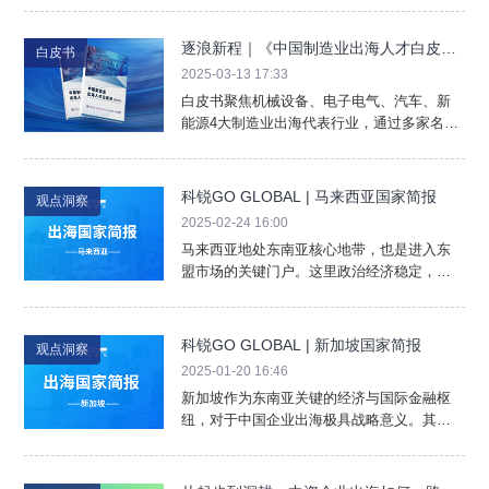
立研发生产基地的理想目的地。近年来，泰
国政府积极推动以东部经济走廊（EEC）为
逐浪新程｜《中国制造业出海人才白皮书
白皮书
核心的“泰国4.0”战略，大力吸引外商投资，
（2025）》重磅发布
2025-03-13 17:33
为外国企业在泰国的发展创造了更优条件。
白皮书聚焦机械设备、电子电气、汽车、新
当前，中资企业在泰国涉足行业日益广泛，
能源4大制造业出海代表行业，通过多家名企
汽车、电子制造、半导体、智能制造等领域
调研与深度案头研究，剖析当今制造业出海
频现中企身影，相应人才缺口也随之涌现。
的人才需求特征与管理挑战，解码6大中企全
球化的人才管理关键策略，提出11大核心观
科锐GO GLOBAL | 马来西亚国家简报
观点洞察
点，助力制造业企业勾勒海外版图。
2025-02-24 16:00
马来西亚地处东南亚核心地带，也是进入东
盟市场的关键门户。这里政治经济稳定，商
业环境友好，多元开放的文化氛围更是浓
厚，对于中国出海企业颇具吸引力。当下，
中企在马来西亚的布局也呈现出多元发展的
科锐GO GLOBAL | 新加坡国家简报
观点洞察
态势，广泛涉足了制造业、基础设施建设、
2025-01-20 16:46
电子商务、能源、电信、农业、金融等诸多
新加坡作为东南亚关键的经济与国际金融枢
领域，而随着业务版图的拓展，企业对于人
纽，对于中国企业出海极具战略意义。其市
才的需求也一路走高。
场经济高度发达，营商环境稳定优良，华人
文化背景相近，地理位置得天独厚，成为中
国企业布局东南亚的区域总部优选。不过，