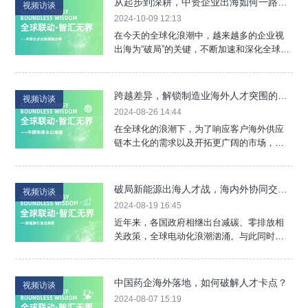
从起步到深耕，中资企业出海如何一路过
视频访谈
在以此为“走出去”的理想跳板时，中国企业也
关斩将？
2024-10-09 12:13
需留意当地劳动力成本偏高、市场规模受限
在今天的全球化浪潮中，越来越多的企业视
等挑战。
出海为“破局”的关键，不断加速和深化全球化
布局。然而，这条国际化征程并非坦途，充
满了各种挑战与机遇。其中，人才无疑是企
业出海能否成功的关键一环。作为扎根中
跨越差异，解锁制造业海外人才突围的关
视频访谈
国、服务全球的人力资源企业，科锐国际特
键密码！
2024-08-26 14:44
别推出“全球联动· 智汇无界”系列出海专栏，
在全球化的浪潮下，为了响应客户海外供应
通过国内和海外专家的深度分享，为中国企
链本土化的需求以及开拓更广阔的市场，中
业提供“航海”人才指南，共同探索中企全球化
国制造企业纷纷加速出海的步伐。然而，面
新篇章。
对复杂的国际环境和多元文化差异，如何在
海外市场站稳脚跟，如何在人才战略上精准
破局新能源出海人才战，海内外协同交付
视频访谈
布局，如何立得住更走得远……成为中企全
成关键！
2024-08-19 16:45
球化进程中所必须跨越的难题。
近年来，各国政府相继出台减碳、零排放相
关政策，全球电动化浪潮汹涌。与此同时，
国内新能源技术蓬勃发展，展现出强大的国
际竞争力，为中国新能源企业登上国际舞台
创造了良好契机，成为势不可挡的时代洪
中国药企海外落地，如何破解人才卡点？
视频访谈
流。躬身于服务各热需行业，科锐国际同众
2024-08-07 15:19
多新能源企业并肩前行，其中不乏业内领军