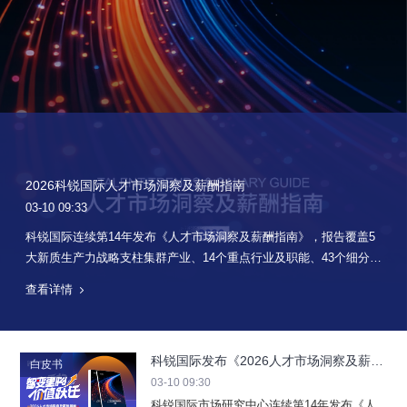
2026科锐国际人才市场洞察及薪酬指南
03-10 09:33
科锐国际连续第14年发布《人才市场洞察及薪酬指南》，报告覆盖5
大新质生产力战略支柱集群产业、14个重点行业及职能、43个细分板
块、7大国内最具潜力和活力城市群、3大海外热门方向，由60余位行
查看详情
业及职能资深顾问深度点评。
科锐国际发布《2026人才市场洞察及薪酬
白皮书
指南》
03-10 09:30
科锐国际市场研究中心连续第14年发布《人