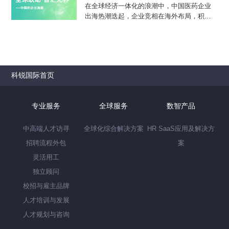
在全球经济一体化的浪潮中，中国医药企业
品牌。
出海热潮迭起，企业竞相在海外布局，积极
谋求新增量、新机遇。无论是传统原料药、
仿制药的出口，还是创新药的全球拓展，都
呈现出蓬勃发展的态势。越来越多本土药企
积极投身于国际市场的开拓，其足迹遍及发
达及新兴市场，出海阶段也在不断深化……
科锐国际首页
在这一进程中，科锐有幸见证并陪伴了众多
药企在海外开疆拓土，发展壮大。
专业服务
全球服务
数智产品
中高端人才访寻
全球化综合解决方案
HR SaaS应用及解决方
招聘流程外包
案
灵活用工
独立顾问
校招与雇主品牌
人才培训与发展
人才规划与咨询