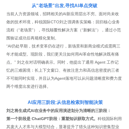
从"老场景"出发,寻找AI单点突破
当前人力资源领域，招聘相关的AI新应用层出不穷。面对尚未收
敛的技术环境，科锐国际CTO刘之强调务实策略：回归核心业务
流程（“老场景”），寻找颠覆性解决方案（“新解法”），通过小范
围验证成功后再规模化复制。
“AI仍处早期，技术变革仍在进行，新场景和新商业模式或需两三
年才能成型。现阶段，我们更关注如何用AI革命性地解决既有痛
点。” 刘之在对话明确表示。同时，他提出了通用 Agent 工作记
忆的三难困境：长上下文窗口、有效注意力和高信息密度的三者
不可能同时实现，并且认为Agent落地可以从问题清晰度和费力度
两个维度出发进行选择。
AI应用三阶段:从信息检索到智能决策
刘之将生成式AI在业务中的应用演进划分为清晰的三阶段：
第一个阶段是 ChatGPT阶段：重塑知识获取方式。
科锐国际利用
其庞大人才库与大模型结合，显著提升了猎头这种知识密集型业