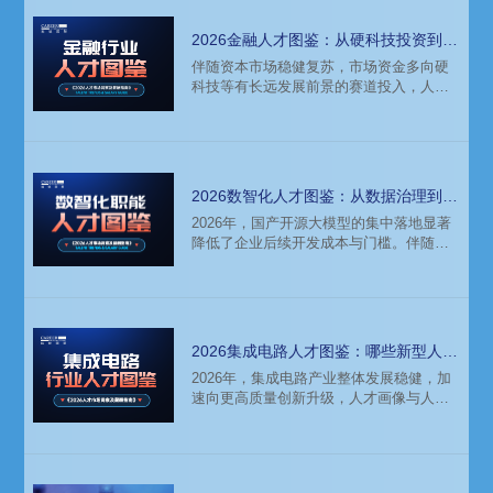
2026金融人才图鉴：从硬科技投资到金
融AI，企业在为哪些能力买单？
伴随资本市场稳健复苏，市场资金多向硬
科技等有长远发展前景的赛道投入，人才
需求也相应有所转变。
2026数智化人才图鉴：从数据治理到AI
Agent，谁最抢手？
2026年，国产开源大模型的集中落地显著
降低了企业后续开发成本与门槛。伴随企
业实践越发深入，场景导向更为关键。
2026集成电路人才图鉴：哪些新型人才
最紧缺？
2026年，集成电路产业整体发展稳健，加
速向更高质量创新升级，人才画像与人才
需求随之升级。