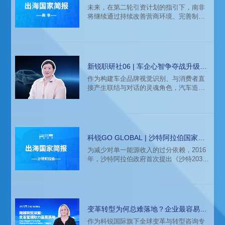
未来，在第二轮引资计划的指引下，南非
将继续通过持续改善营商环境、完善制度
与政策框架、优化外商投资条件，积极吸
引国际资本在南非开展长期深度布局。
新锐职研社06 | 车企心智争夺战升级，
谁在打造“第一眼心动”？
作为构建车企品牌视觉识别、与消费者直
接产生联结与对话的灵魂角色，汽车造型
设计团队肩负着重要使命：将抽象的品牌
基因，转化为可见可感、打动人心的造型
设计。在当前日益白热化的市场竞争中，
这支团队无疑成为汽车品牌吸引消费者的
关键推动力。
科锐GO GLOBAL | 沙特阿拉伯国家简
报
为减少对单一能源收入的过分依赖，2016
年，沙特阿拉伯政府首次提出《沙特2030
愿景》（Vision 2030），旨在借助国家主
权基金（PIF）推动沙特阿拉伯经济的多元
化与现代化转型。《2030愿景》明确强调
了发展数字经济、绿色经济、医疗健康及
高端制造业等新兴产业的必要性，同时，
变革转型为何总难落地？企业最容易忽
也向全球外商投资表达了正面且积极的欢
视的三大管理盲区
作为科锐国际旗下全球变革与转型咨询专
迎姿态。近年来，通过负面清单的持续缩