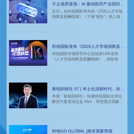
不止场景落地：AI 驱动医药产业组织深
层变革
近日，在科锐国际举办的《2026人才市场
洞察及薪酬指南》（下称“报告”）线上发布
会上，科锐国际医药健康IT&Digital业务负
责人周和春 表示，人工智能在医药行业的
角色已从辅助工具演变为核心驱动力，其
影响已从具体应用场景，延展至人才结构
与组织形态的深层重构，成为决定企业未
科锐国际发布《2026人才市场洞察及薪
来竞争力的关键变量。
酬指南》
科锐国际市场研究中心连续第14年发布
《人才市场洞察及薪酬指南》，借助海量
人才数据与专业洞察，带您在AI时代提前
看清哪些赛道正在提速，哪些岗位逻辑正
在重构，我们又该如何重新定义自身价
值？
新锐职研社 07 | 本土化深耕时代，你
的“海外操盘手”找对人了吗？
本期「新锐职研社」特邀科锐国际全球化
解决方案资深总监 Alex，带您透过现象看
本质，一起聊聊“海外核心销售岗位”的人才
画像与选才策略。
科锐GO GLOBAL |南非国家简报