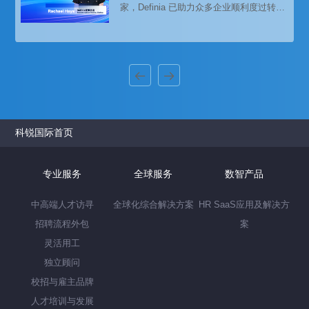
家，Definia 已助力众多企业顺利度过转型
减与营商环境的持续优化，沙特阿拉伯逐
过程。我们与 Definia 变革总监 Rachael
渐成为众多企
Hays 进行了一次深入交流。她结合多年从
业经验，做出如下分享，希望为正在进行
数智化、全球化等转型变革的中国企业提
供一些启发和借鉴。
科锐国际首页
专业服务
全球服务
数智产品
中高端人才访寻
全球化综合解决方案
HR SaaS应用及解决方
招聘流程外包
案
灵活用工
独立顾问
校招与雇主品牌
人才培训与发展