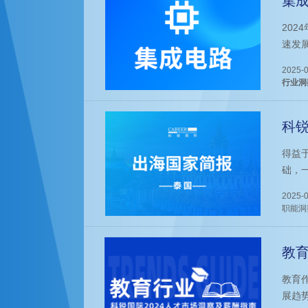
集成
占“
20
速发
全球
2025-0
势。
行业洞
才制
析。
科锐
得益
础，
理想
2025-0
的“
职能洞
优条
导体
教育
教育
展趋