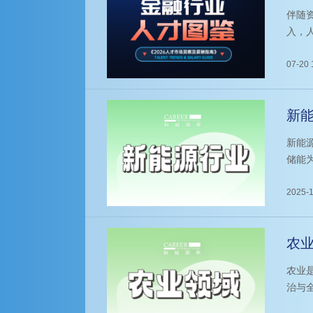
在
伴随
入，
07-20 
新能
新能
储能
的集
游用
2025-1
农业
农业
治与
发展