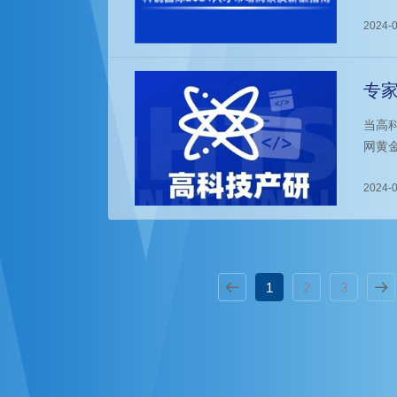
发展
高校
2024-0
专
当高
网黄
间竞
本增
2024-0
难。
1
2
3