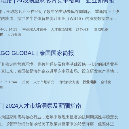
电路 | AI浪潮重构芯片竞争格局，企业如何抢
人才制高点”？
24年，全球芯片产业在经历了数年的主动去库存周期后，重新踏上了快
展的轨道。据世界半导体贸易统计组织（WSTS）的预测数据显示，
芯片销售额同比上涨了24.8%，下游应用市场对芯片需求迎来回暖态
4-03 14:23
中高端人才访寻
人才市场研究
趋势分析
集成电路
产业复苏的背后，有哪些趋势正在改写竞争规则？企业该如何抢占“人
察
人力资源
高点”？本篇为您带来集成电路领域的前沿趋势洞察及人才战略深度解
GO GLOBAL | 泰国国家简报
于其稳定的营商环境、完善的通信及数字基础设施与扎实的制造业基
一直以来，泰国都是海外企业进军东南亚市场、设立研发生产基地的
目的地。近年来，泰国政府积极推动以东部经济走廊（EEC）为核心
3-25 11:44
招聘
人才市场研究
招聘解决方案
行业洞察
全球化
泰国4.0”战略，大力吸引外商投资，为外国企业在泰国的发展创造了更
察
件。当前，中资企业在泰国涉足行业日益广泛，汽车、电子制造、半
、智能制造等领域频现中企身影，相应人才缺口也随之涌现。
 | 2024人才市场洞察及薪酬指南
作为国家刚需与核心行业，近年来展现出显著的抗周期属性与稳定发
势。尽管部分细分领域经历了政策调整带来的转型阵痛，但整体正向