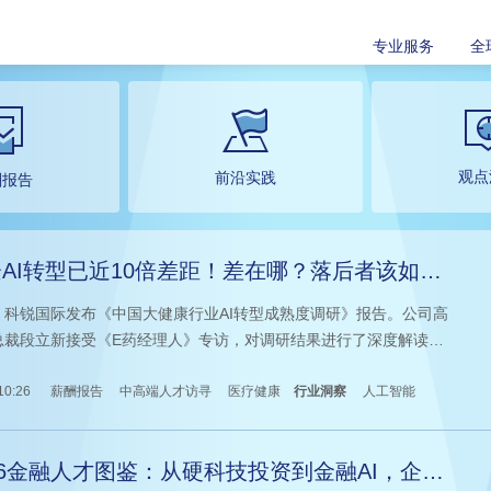
专业服务
全
观点
前沿实践
酬报告
AI转型已近10倍差距！差在哪？落后者该如何
赶？
，科锐国际发布《中国大健康行业AI转型成熟度调研》报告。公司高
总裁段立新接受《E药经理人》专访，对调研结果进行了深度解读，
其对于大健康行业AI转型路径、人才变革及未来机遇的观察与思考。
10:26
薪酬报告
中高端人才访寻
医疗健康
行业洞察
人工智能
26金融人才图鉴：从硬科技投资到金融AI，企业