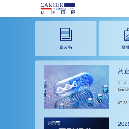
白皮书
薪
药企
追
近日
级副
分享
07-23 
20