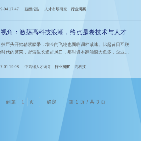
趋势未变。K12教育转型、国际教育回暖、职业教育热度上升，以及
学术人才回流，共同勾勒出行业新面貌。
9-04 17:47
薪酬报告
人才市场研究
行业洞察
家视角：激荡高科技浪潮，终点是卷技术与人才
科技巨头开始勒紧腰带，增长的飞轮也面临调档减速。比起昔日互联
金时代的繁荣，野蛮生长追赶风口，那时资本翻涌浪大鱼多，企业之
争白热化，业务无限扩张，不断加码研发投入砸人砸钱。现如今，降
效、瘦身减负成为企业共识。创收之路，比过去任何时候都更加艰
7-01 19:08
中高端人才访寻
行业洞察
高科技
当寒意传递到企业和人才端，又呈现怎样的转变与挑战？
到第
页
第
1
页 / 共
3
页