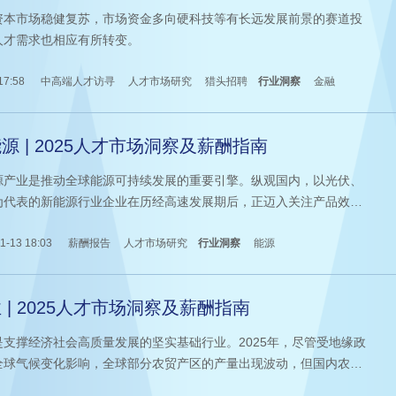
为哪些能力买单？
资本市场稳健复苏，市场资金多向硬科技等有长远发展前景的赛道投
人才需求也相应有所转变。
17:58
中高端人才访寻
人才市场研究
猎头招聘
行业洞察
金融
源 | 2025人才市场洞察及薪酬指南
源产业是推动全球能源可持续发展的重要引擎。纵观国内，以光伏、
为代表的新能源行业企业在历经高速发展期后，正迈入关注产品效能
约发展阶段。企业越发聚焦产品技术的创新升级，以满足更广泛的下
户需求，并不断发掘新机遇。
1-13 18:03
薪酬报告
人才市场研究
行业洞察
能源
 | 2025人才市场洞察及薪酬指南
是支撑经济社会高质量发展的坚实基础行业。2025年，尽管受地缘政
全球气候变化影响，全球部分农贸产区的产量出现波动，但国内农业
形势稳定，主要粮食作物及畜牧产品产量良好，为粮食安全与经济发