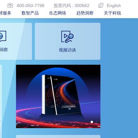
400-050-7798
股票代码 : 300662
English
球服务
数智产品
生态网络
趋势洞察
关于科锐
洞察
视频访谈