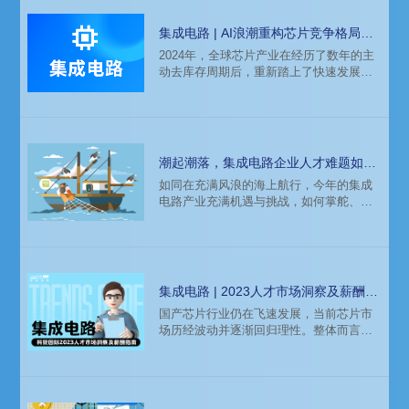
集成电路 | AI浪潮重构芯片竞争格局，
企业如何抢占“人才制高点”？
2024年，全球芯片产业在经历了数年的主
动去库存周期后，重新踏上了快速发展的
轨道。据世界半导体贸易统计组织
（WSTS）的预测数据显示，全球芯片销
售额同比上涨了24.8%，下游应用市场对
芯片需求迎来回暖态势。产业复苏的背
后，有哪些趋势正在改写竞争规则？企业
潮起潮落，集成电路企业人才难题如何
该如何抢占“人才制高点”？本篇为您带来集
突破？
如同在充满风浪的海上航行，今年的集成
成电路领域的前沿趋势洞察及人才战略深
电路产业充满机遇与挑战，如何掌舵、调
度解析。
整方向和速度显得很重要。潮起潮落间，
伴随市场“抢芯片”到“去库存”，集成电路企
业的人才趋势如何？又有哪些新变化？人
才策略如何调整？...
集成电路 | 2023人才市场洞察及薪酬指
南
国产芯片行业仍在飞速发展，当前芯片市
场历经波动并逐渐回归理性。整体而言，
研发类人选需求持续旺盛，行业整体薪酬
保持平稳增长。