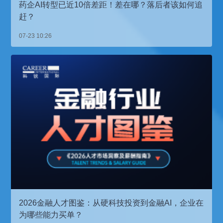
药企AI转型已近10倍差距！差在哪？落后者该如何追
赶？
07-23 10:26
2026金融人才图鉴：从硬科技投资到金融AI，企业在
为哪些能力买单？