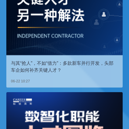
与其“抢人”，不如“借力”：多款新车并行开发，头部
车企如何补齐关键人才？
06-22 10:27