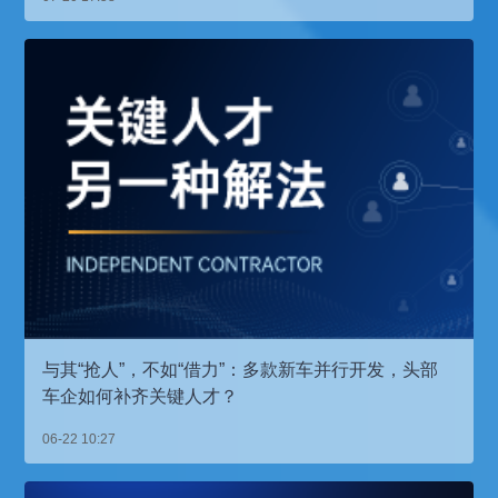
与其“抢人”，不如“借力”：多款新车并行开发，头部
车企如何补齐关键人才？
06-22 10:27