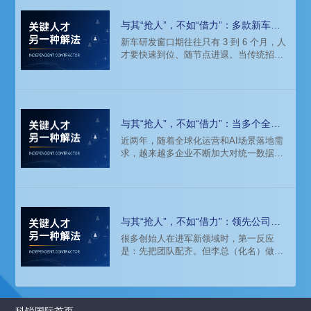
与其“抢人”，不如“借力”：多款新车并
行开发，头部车企如何补齐关键人才？
新车研发窗口期往往只有 3 到 6 个月，人
才要快速到位、随节点进退。当传统招聘
和设计公司外包都难以支撑，如何灵活快
速地补齐这些关键岗位缺口，成了摆在每
家车企面前的现实课题。
与其“抢人”，不如“借力”：当多个全球
SAP项目同时启动，她这样破局
近两年，随着全球化运营和AI场景落地需
求，越来越多企业不断加大对统一数据与
流程体系强化的重视，SAP升级与实施需
求明显增加。尤其随着大型全球化项目启
动，企业往往会集中释放大量SAP实施与
咨询需求，而能够及时匹配项目要求的复
合型顾问极为稀缺。
与其“抢人”，不如“借力”：领先公司都
在用的人才新打法
很多创始人在进军新领域时，第一反应
是：先把团队配齐。但李总（化名）做了
一件完全不同的事。两年前，当李总决定
从熟悉的行业跨界进入消费电子赛道时，
他没有立刻招聘，而是通过科锐国际对接
了多位海内外行业专家。在接下来的两个
科锐国际首页