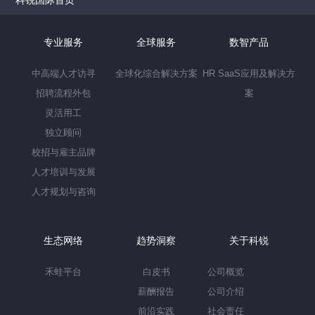
月里，用“1+N”的新型团队组织，实现了产
品的开发和上市。
专业服务
全球服务
数智产品
中高端人才访寻
全球化综合解决方案
HR SaaS应用及解决方
招聘流程外包
案
灵活用工
独立顾问
校招与雇主品牌
人才培训与发展
人才规划与咨询
生态网络
趋势洞察
关于科锐
禾蛙平台
白皮书
公司概览
薪酬报告
公司介绍
前沿实践
社会责任