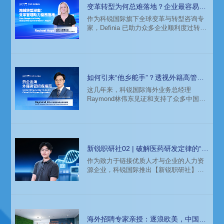
Tom 认为 “独立顾问Contractor服务” 或许
变革转型为何总难落地？企业最容易忽
是一个值得关注的解决方案。基于自身的
视的三大管理盲区
作为科锐国际旗下全球变革与转型咨询专
观察与实践，Tom 为正处于技术变革或海
家，Definia 已助力众多企业顺利度过转型
外拓展阶段的企业提供了一些
过程。我们与 Definia 变革总监 Rachael
Hays 进行了一次深入交流。她结合多年从
业经验，做出如下分享，希望为正在进行
数智化、全球化等转型变革的中国企业提
供一些启发和借鉴。
如何引来“他乡舵手”？透视外籍高管招
聘关键点
这几年来，科锐国际海外业务总经理
Raymond林伟东见证和支持了众多中国医
药企业的出海历程，对此，他有着自己的
深刻理解和实践指南。
新锐职研社02 | 破解医药研发定律的“银
色子弹”
作为致力于链接优质人才与企业的人力资
源企业，科锐国际推出【新锐职研社】系
列岗位专栏，携手各领域资深招聘专家深
耕市场前沿、解码最新热岗，在变局之下
助力企业与人才穿透市场迷雾，实现同频
共振。
海外招聘专家亲授：逐浪欧美，中国药