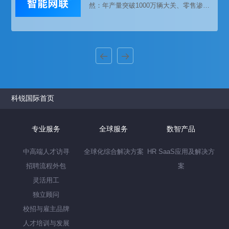
然：年产量突破1000万辆大关、零售渗透
率超过50%、更以超60%的产量领跑全球
市场……车企们纷纷亮出“大招”，技术迭代
与出海布局齐头并进。然而在综合实力显
著提升的背后，“抢人大战”也进入到白热化
阶段。当智能驾驶与全球化竞争成为主旋
律，企业如何精准锁定关键人才？未来几
年，哪些岗位将成为决定胜负的“战略高
地”？本篇为您带来智能网联领域的前沿趋
势洞察及人才战略深度解读
科锐国际首页
专业服务
全球服务
数智产品
中高端人才访寻
全球化综合解决方案
HR SaaS应用及解决方
招聘流程外包
案
灵活用工
独立顾问
校招与雇主品牌
人才培训与发展