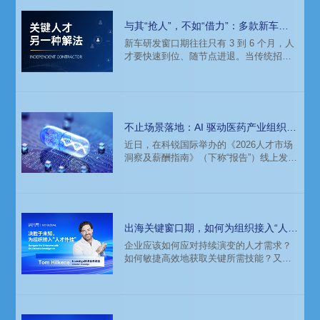
与其“抢人”，不如“借力”：多款新车并
行开发，头部车企如何补齐关键人才？
新车研发窗口期往往只有 3 到 6 个月，人
才要快速到位、随节点进退。当传统招聘
和设计公司外包都难以支撑，如何灵活快
速地补齐这些关键岗位缺口，成了摆在每
家车企面前的现实课题。
不止场景落地：AI 驱动医药产业组织深
层变革
近日，在科锐国际举办的《2026人才市场
洞察及薪酬指南》（下称“报告”）线上发布
会上，科锐国际医药健康IT&Digital业务负
责人周和春 表示，人工智能在医药行业的
角色已从辅助工具演变为核心驱动力，其
影响已从具体应用场景，延展至人才结构
与组织形态的深层重构，成为决定企业未
出海关键窗口期，如何为组织接入“人才
来竞争力的关键变量。
外挂”？
企业应该如何应对持续演变的人才需求？
如何敏捷高效地获取关键所需技能？又该
如何伴随市场节奏灵活调整团队配置？针
对这些问题，我们对话了科锐国际旗下品
牌 Investigo 技术业务总监 Tom Hilkene。
凭借其在欧美科技领域多年的招聘经验，