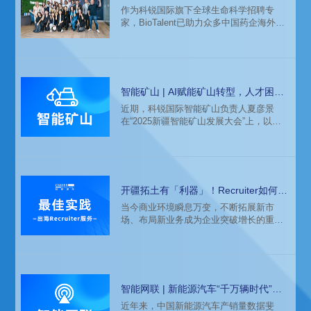
企的人才攻略
作为科锐国际旗下全球生命科学招聘专
家，BioTalent已助力众多中国药企海外人
才延揽。在此，BioTalent瑞士团队的招聘
专家Dominic Pritchard想要分享来自欧美
引才一线的所闻所感，希望能为中国药企
的海外人才招募之旅带来真切实感，也聊
聊如何善用专业伙伴的力量，更高效地实
智能矿山 | AI赋能矿山转型，人才困境
现企业海外市场的拓展目标。
如何破解？
近期，科锐国际智能矿山负责人夏彦景
在“2025新疆智能矿山发展大会”上，以深
耕矿山行业多年的人力资源服务专家视
角，从人才市场现状、培养策略和实践案
例多个维度，为企业破解人才困境提供了
系统性解决方案和实践样板。
开疆拓土有「利器」！Recruiter如何从
0到1搭建海外攻坚团队？
当今商业环境瞬息万变，不断拓展新市
场、布局新业务成为企业突破增长的重要
路径。然而，如何快速搭建起一支强有力
的人才团队，支持新的业务布局和策略顺
利落地，成为企业时常要面对的考验。对
此，科锐国际旗下英国专业人力资源公司
Caraffi提供了一种解决思路，即使用专业
智能网联 | 新能源汽车“千万辆时代”来
招聘人员提供Recruiter派驻服务。
临！顶尖人才成车企决胜关键
近年来，中国新能源汽车产销量数据斐