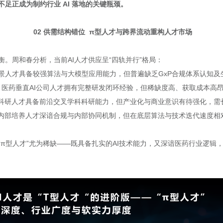
足正成为制约行业 AI 落地的关键瓶颈。
02 供需结构错位 π型人才与跨界流动重构人才市场
。周和春分析，当前AI人才供应呈“四轨并行”格局：
背景人才具备较强算法与大模型应用能力，但普遍缺乏GxP合规体系认知及
 医药垂直AI公司人才拥有完整研发闭环经验，但稀缺度高、获取成本高
校科研人才具备前沿交叉学科科研能力，但产业化与商业意识有待强化，需
企内部培养人才深谙合规与内部协同机制，但在底层算法与技术迭代速度相
“π型人才”尤为稀缺——既具备扎实的AI技术能力，又深谙医药行业逻辑