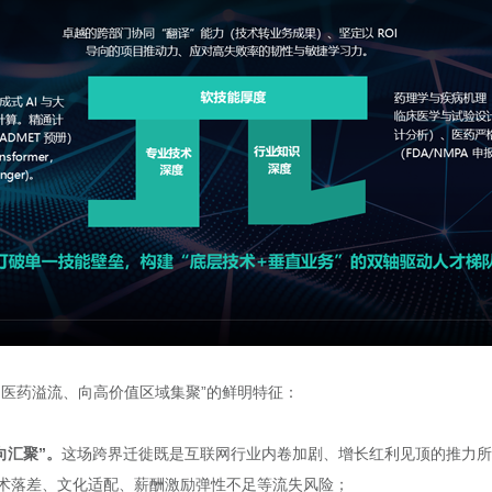
向医药溢流、向高价值区域集聚”的鲜明特征：
向汇聚”。
这场跨界迁徙既是互联网行业内卷加剧、增长红利见顶的推力所
术落差、文化适配、薪酬激励弹性不足等流失风险；