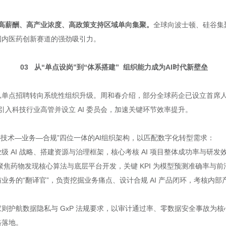
向高薪酬、高产业浓度、高政策支持区域单向集聚。
全球向波士顿、硅谷集
显国内医药创新赛道的强劲吸引力。
03 从“单点设岗”到“体系搭建” 组织能力成为AI时代新壁垒
从单点招聘转向系统性组织升级。周和春介绍，部分全球药企已设立首席人工智
入科技行业高管并设立 AI 委员会，加速关键环节效率提升。
技术—业务—合规”四位一体的AI组织架构，以匹配数字化转型需求：
业级 AI 战略、搭建资源与治理框架，核心考核 AI 项目整体成功率与研发
师聚焦药物发现核心算法与底层平台开发，关键 KPI 为模型预测准确率与前
术与业务的“翻译官”，负责挖掘业务痛点、设计合规 AI 产品闭环，考核
专家则护航数据隐私与 GxP 法规要求，以审计通过率、零数据安全事故为核
路落地。