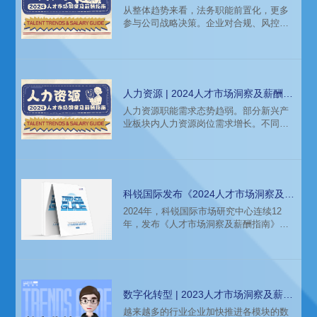
从整体趋势来看，法务职能前置化，更多
参与公司战略决策。企业对合规、风控、
涉外等具体方向的法务人才需求增长。
人力资源 | 2024人才市场洞察及薪酬指
南
人力资源职能需求态势趋弱。部分新兴产
业板块内人力资源岗位需求增长。不同类
型和不同发展阶段的企业，对人力资源职
能的关注点有所侧重。
科锐国际发布《2024人才市场洞察及薪
酬指南》
2024年，科锐国际市场研究中心连续12
年，发布《人才市场洞察及薪酬指南》报
告。复杂、严峻、多变的市场环境下，企
业增长面临承压，整体引才态度谨慎，但
市场中依然有新的领跑者，孕育着新的机
遇。
数字化转型 | 2023人才市场洞察及薪酬
指南
越来越多的行业企业加快推进各模块的数