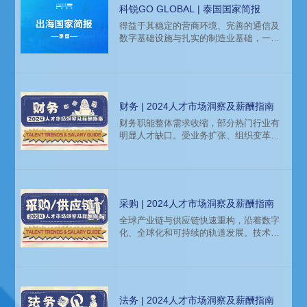
酬指南。
科锐GO GLOBAL | 泰国国家简报
得益于其稳定的营商环境、完善的通信及
数字基础设施与扎实的制造业基础，一直
以来，泰国都是海外企业进军东南亚市
场、设立研发生产基地的理想目的地。近
年来，泰国政府积极推动以东部经济走廊
（EEC）为核心的“泰国4.0”战略，大力吸
引外商投资，为外国企业在泰国的发展创
财务 | 2024人才市场洞察及薪酬指南
造了更优条件。当前，中资企业在泰国涉
财务职能整体需求收缩，部分热门行业有
足行业日益广泛，汽车、电子制造、半导
明显人才缺口。受业务扩张、组织变革、
体、智能制造等领域频现中企身影，相应
出海战略等因素影响，内控与海外方向财
人才缺口也随之涌现。
务人才需求旺盛。
采购 | 2024人才市场洞察及薪酬指南
全球产业链与供应链快速重构，沿着数字
化、全球化和可持续的轨道发展。技术与
应用场景创新，催生人才新缺口。
法务 | 2024人才市场洞察及薪酬指南