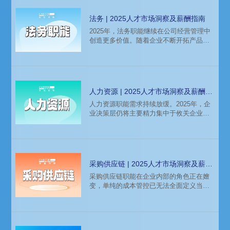
法务 | 2025人才市场洞察及薪酬指南
2025年，法务职能继续在公司经营管理中
创造更多价值。随着企业不断开拓产品技
术、创新商业模式和拓展销售市场，如何
严控各环节的法律风险、如何提前为潜在
风险点提供切实可行的综合解决方案，成
为法务部门的新价值所在。科锐国际为您
带来最新法务职能板块洞察与人才趋势。
人力资源 | 2025人才市场洞察及薪酬指
南
人力资源职能需求持续放缓。2025年，企
业决策层仍将主要精力集中于攸关企业生
存与发展的关键战略方向，人力资源模块
投入预算持续收紧，仅保留最为核心的模
块岗位需求。
采购供应链 | 2025人才市场洞察及薪酬
指南
采购供应链职能在企业内部的角色正在嬗
变，单纯的成本管控已无法全面定义当前
采购定位。如今，采购职能正向供应链上
下游及部门内外部拓展，成为创造更高价
值的驱动力之一。科锐国际为您带来采购
供应链职能板块的最新人才市场洞察及薪