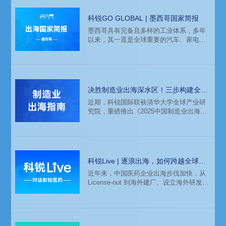
科锐GO GLOBAL | 墨西哥国家简报
墨西哥具有完备且多样的工业体系，多年
以来，其一直是全球重要的汽车、家电等
产品的生产出口大国。更具成本优势且数
量庞大的年轻劳动力，与四通八达的地理
位置，使其成为全球制造商开拓美洲市
场、建立生产基地的热门选择。自2020年
美墨加协定（USMCA）签订以来，墨西哥
决胜制造业出海深水区！三步构建全球
的跨国税收成本优势更为突出，这不仅促
化人力资源体系
近期，科锐国际联袂清华大学全球产业研
使众多制造业“链主”企业在此设立生产基
究院，重磅推出《2025中国制造业出海人
地，更带动了其庞大供应链上下游企业一
才白皮书》，直指人才战略核心，为中国
同构建起完善的本地供应链。
制造业出海提供关键导航。基于白皮书的
深度洞察，本文与大家分享一家制造业企
业的出海人才实战路径：如何紧扣当地市
场的战略定位，从0到1搭建海外人力资源
科锐Live | 逐浪出海，如何跨越全球化
体系。
人才管理鸿沟？
近年来，中国医药企业出海步伐加快，从
License-out 到海外建厂、设立海外研发中
心，全球化已成为行业趋势。然而，人才
短缺、文化差异、管理方式冲突等问题，
成为许多企业出海航道上的暗礁。作为曾
带领企业成功布局欧美市场，经历过企业