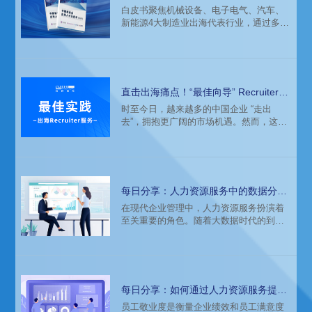
书（2025）》重磅发布
白皮书聚焦机械设备、电子电气、汽车、
团队，一起来探索这段精彩的合作历程。
新能源4大制造业出海代表行业，通过多家
名企调研与深度案头研究，剖析当今制造
业出海的人才需求特征与管理挑战，解码6
大中企全球化的人才管理关键策略，提出
11大核心观点，助力制造业企业勾勒海外
版图。
直击出海痛点！“最佳向导” Recruiter
助力破解海外招聘难题
时至今日，越来越多的中国企业 “走出
去”，拥抱更广阔的市场机遇。然而，这场
跨越国界的征程充满挑战，其中最关键的
就是如何找到最合适的"船员"，组建一支
优秀的海外团队。在这个过程中，专业的
海外招聘人员——Recruiter犹如一位经验
丰富的向导，在为企业搭建人才桥梁这一
每日分享：人力资源服务中的数据分析
过程中扮演着不可或缺的角色。
与应用
在现代企业管理中，人力资源服务扮演着
至关重要的角色。随着大数据时代的到
来，数据分析在人力资源服务中的应用越
来越广泛，成为提升企业竞争力的重要手
段。本文将详细探讨人力资源服务中的数
据分析与应用，分析其重要性、具体应用
场景以及面临的挑战和未来发展趋势。
每日分享：如何通过人力资源服务提升
员工敬业度
员工敬业度是衡量企业绩效和员工满意度