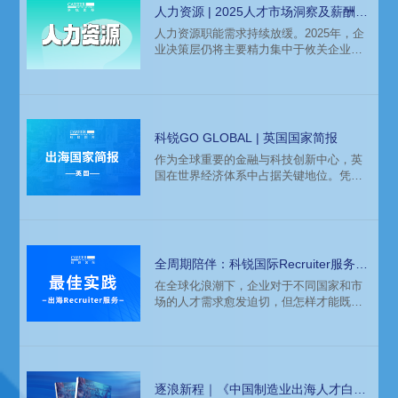
不同出海阶段的实践者，和铂医药HR负责
人力资源 | 2025人才市场洞察及薪酬指
人沈瑜结合多年跨国人力资源管理经验，
南
人力资源职能需求持续放缓。2025年，企
重新审视“海局”困境，揭示了企业出海过程
业决策层仍将主要精力集中于攸关企业生
中人才管理难题与实操性破解之道。
存与发展的关键战略方向，人力资源模块
投入预算持续收紧，仅保留最为核心的模
块岗位需求。
科锐GO GLOBAL | 英国国家简报
作为全球重要的金融与科技创新中心，英
国在世界经济体系中占据关键地位。凭借
其完善的投资促进机制、友好宽松的营商
环境及充足的本地创新人才储备，英国长
期位列全球外商投资首选国之列。越来越
多的中资企业将英国视为布局欧洲市场的
研发高地之一。
全周期陪伴：科锐国际Recruiter服务助
力企业全球化征程
在全球化浪潮下，企业对于不同国家和市
场的人才需求愈发迫切，但怎样才能既高
效地觅得良才，又有效地控制成本，敏捷
灵活地应对变化呢？一家全球顶尖的科技
企业在推进亚太区业务发展过程中，通过
科锐国际的 Recruiter 招聘专家派驻服务，
找到了破局之道。本期让我们跟随科锐国
逐浪新程｜《中国制造业出海人才白皮
际资深招聘专家 Joan Chen 和她所带领的