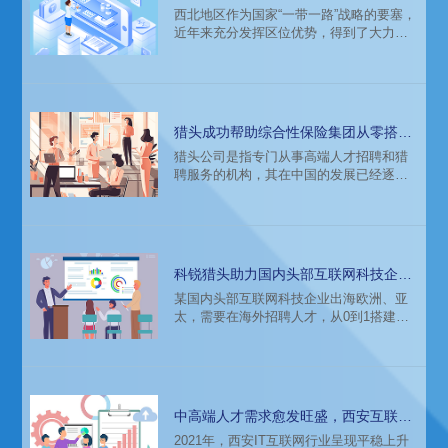
齐信息技术行业人才薪酬报告
西北地区作为国家“一带一路”战略的要塞，
近年来充分发挥区位优势，得到了大力发
展，各级政府聚焦于精准扶贫与全面建设
小康社会打赢脱贫攻坚战，为区域发展提
供了良好的政治环境。科技创新实力转化
为经济发展动力的环境进一步得到了改
善，使西北地区成为特色科技发展的沃
猎头成功帮助综合性保险集团从零搭建
土。十年磨一剑，西部再出发，迎着西部
互联网科技团队
猎头公司是指专门从事高端人才招聘和猎
大开发浪潮，西北地区各行各业人才缺口
聘服务的机构，其在中国的发展已经逐渐
趋势愈加明显。这样的环境下，乌鲁木齐
成熟并呈现出多元化的趋势。猎头公司的
新一代信息技术行业的人才市场动态和薪
出现，为企业提供了更加专业化、高效化
酬趋
的人才招聘服务，帮助企业更好地解决人
才短缺和招聘难题。
科锐猎头助力国内头部互联网科技企业
出海后海外人才招聘
某国内头部互联网科技企业出海欧洲、亚
太，需要在海外招聘人才，从0到1搭建海
外本地化团队。科锐国际猎头公司为该客
户提供了专业的招聘解决方案，助力完成
海外当地的人才招聘，成为客户的“金牌供
应商”。
中高端人才需求愈发旺盛，西安互联网
人才招聘环境
2021年，西安IT互联网行业呈现平稳上升