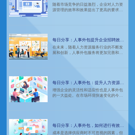
息化的推动作用
随着市场竞争的日益激烈，企业对人力资
与质量。
源管理的效率和效果提出了更高的要求。
人事外包作为一种新型的管理模式，逐渐
成为企业优化资源配置、提升管理效能的
重要手段。其在推动企业人力资源信息化
方面发挥着不可忽视的作用。
每日分享：人事外包提升企业招聘效果
的途径
在未来，随着人力资源服务行业的不断发
展和创新，人事外包服务将更加完善和多
样化。企业应积极关注行业动态，适时调
整人力资源策略，以适应不断变化的市场
环境和业务需求，实现更高效的人才管理
和企业发展。
每日分享：人事外包：提升人力资源效
率的关键手段
增强企业的灵活性和适应性也是人事外包
的一大益处。在市场环境快速变化的今
天，企业需要能够迅速调整人力资源配置
以适应业务的变化。通过人事外包，企业
可以根据业务需求灵活增减外包服务的内
容和规模，避免了因内部人员调整带来的
繁琐手续和潜在风险。例如，在业务旺季
每日分享：人事外包，如何进行有效的
时，可以增加招聘和临时人员派遣服务；
供应商选择？
成本是选择供应商时不可忽视的因素，但
在业务淡季时，则可以相应减少，从而降