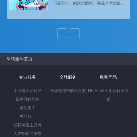
不应是唯一的决定因素。要综合考虑服务
低人力资源成本，提高企业的运营效率。
质量和价格，避免仅仅因为低价而选择服
务质量不佳的供应商。同时，要明确收费
模式和价格构成，防止在合作过程中出现
不必要的费用争议。
科锐国际首页
专业服务
全球服务
数智产品
中高端人才访寻
全球化综合解决方案
HR SaaS应用及解决方
招聘流程外包
案
灵活用工
独立顾问
校招与雇主品牌
人才培训与发展