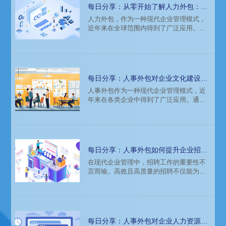
和优势。
每日分享：从零开始了解人力外包：概
念、流程及实际应用案例
人力外包，作为一种现代企业管理模式，
近年来在全球范围内得到了广泛应用。它
不仅帮助企业优化资源配置，提高运营效
率，还能有效降低成本，提升核心竞争
力。本文将从人力外包的概念、流程及实
际应用案例三个方面，全面解析这一管理
模式。
每日分享：人事外包对企业文化建设的
潜在影响
人事外包作为一种现代企业管理模式，近
年来在各类企业中得到了广泛应用。通过
将人力资源管理中的部分或全部职能委托
给专业的外包公司，企业能够更专注于核
心业务的发展。然而，人事外包在带来诸
多便利的同时，也可能对企业文化建设产
生一系列潜在影响，值得我们深入探讨。
每日分享：人事外包如何提升企业招聘
效率与质量
在现代企业管理中，招聘工作的重要性不
言而喻。高效且高质量的招聘不仅能为企
业带来优秀的人才，还能提升企业的整体
竞争力。然而，随着市场竞争的加剧和企
业规模的扩大，招聘工作变得越来越复杂
和耗时。此时，人事外包作为一种新型的
管理模式，逐渐受到企业的青睐。本文将
每日分享：人事外包对企业人力资源信
详细探讨人事外包如何提升企业招聘效率