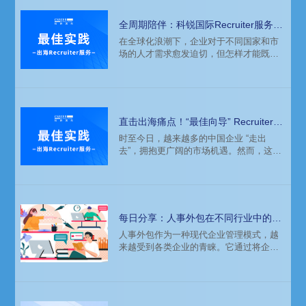
全周期陪伴：科锐国际Recruiter服务助
力企业全球化征程
在全球化浪潮下，企业对于不同国家和市
场的人才需求愈发迫切，但怎样才能既高
效地觅得良才，又有效地控制成本，敏捷
灵活地应对变化呢？一家全球顶尖的科技
企业在推进亚太区业务发展过程中，通过
科锐国际的 Recruiter 招聘专家派驻服务，
找到了破局之道。本期让我们跟随科锐国
直击出海痛点！“最佳向导” Recruiter
际资深招聘专家 Joan Chen 和她所带领的
助力破解海外招聘难题
时至今日，越来越多的中国企业 “走出
团队，一起来探索这段精彩的合作历程。
去”，拥抱更广阔的市场机遇。然而，这场
跨越国界的征程充满挑战，其中最关键的
就是如何找到最合适的"船员"，组建一支
优秀的海外团队。在这个过程中，专业的
海外招聘人员——Recruiter犹如一位经验
丰富的向导，在为企业搭建人才桥梁这一
每日分享：人事外包在不同行业中的应
过程中扮演着不可或缺的角色。
用案例分析
人事外包作为一种现代企业管理模式，越
来越受到各类企业的青睐。它通过将企业
的人力资源管理职能部分或全部委托给专
业的外包公司，帮助企业降低成本、提高
效率、专注核心业务。本文将通过不同行
业的应用案例，分析人事外包的实际效果