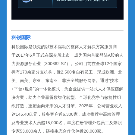
科锐国际
科锐国际是领先的以技术驱动的整体人才解决方案服务商，
于2017年6月正式在深交所上市，成为国内首家登陆A股的人
力资源服务企业（300662.SZ）。公司目前在全球12个国家
拥有170余家分支机构，近2,500名自有员工，形成欧洲、北
美、南美、东亚、东南亚、非洲全域服务网络。通过“技术
+平台+服务”的一体化模式，为企业提供一站式人才供应链解
决方案，助力企业赢得数智化转型、全球化竞争与敏捷性组
织打造，重塑面向未来的人才引擎。2025年，公司营业收入
达145.40亿元，服务客户近6,300家，成功推荐中高端管理
及专业技术人员超15,000名，年度在册管理外包员工及兼职
专家53,000余人，链接生态合作伙伴近20,000家。