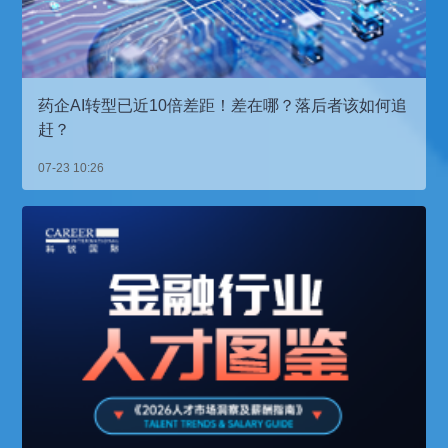
药企AI转型已近10倍差距！差在哪？落后者该如何追
赶？
07-23 10:26