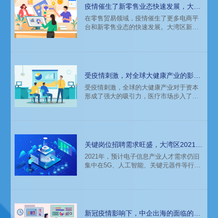
疫情催生了新零售业态快速发展，大湾
区猎头招聘的人才市场分析
在零售贸易领域，疫情催生了更多电商平
台和新零售业态的快速发展。大湾区新零
售业态不仅聚焦日常便利，更体现在时
尚、日化、精品生活等多方面。中国时尚
零售百强企业，大湾区占了36家，这说明
大湾区零售企业的市场竞争力厚实而强
劲。从零售业整体来看，品牌、数字营
受疫情刺激，对全球大健康产业的影响
销、电商等岗位需求依然旺盛，线下销售
和人才分布分析
受疫情刺激，全球的大健康产业对于资本
方向岗位流动缓慢且呈现饱和。具体来
形成了强大的吸引力，医疗市场步入了发
说，品牌、电商、新媒体运营方向岗位仍
展快车道，由此带动生物技术与制药、医
是今年最热门的招聘三大板块。
疗服务、医疗器械等细分赛道的快速发
展。这样的趋势下，大健康行业会迎来什
么样的变化？企业发展需要的人才需要在
哪招聘？猎头招聘时需要关注哪些方面？
关键岗位招聘需求旺盛，大湾区2021电
子信息领域人才市场分析
2021年，预计电子信息产业人才需求仍旧
集中在5G、人工智能、关键元器件等行业
热点。关键岗位的人才招聘需求旺盛，企
业在相关人才的投入力度上会加大。2021
年，半导体行业将依然如火如荼，国内半
导体中高端人才缺口依然较大，尤其是芯
片设计领域。
新冠疫情影响下，中企出海的面临的人