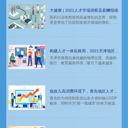
大健康 | 2021人才市场洞察及薪酬指南
医药行业依然保持高速增长的态势，疫情
更是带动了抗疫防疫相关领域的增长。但
是整个医药行业的驱动因素已经发生了变
化。一方面老龄化的发展以及政府构建高
质量医疗服务的诉求；资本的涌入、生物
技术以及互联网技术驱动的诊疗突破，使
得就医格局发生了变化。
构建人才一体化格局，2021天津地区人
才招聘趋势分析
天津凭借着自身优越的地理位置、优越的
医疗、教育服务环境，吸引了越来越多企
业来津投资兴业，天津经济产业也在往高
质量方向发展。2020年，京津冀协同发展
进入全新阶段，京津冀一体化发展也促进
和构建了人才一体化的格局，近几年天津
推出“鲲鹏计划”“海河计划”等人才引进落户
低收入高消费环境下，青岛地区人才人
政策，吸引大量人才入津。2021年，天津
才招聘和薪酬趋势分析
青岛作为传统制造业山东大省的核心GDP
地区的人才招聘趋势会发生什么变化？
板块，同时作为“新一线城市”的有力候选城
市，对标深圳，打造“新一线”城市，但收入
低、消费高的城市现状是不争的事实。这
样的环境下，天津新一年的人才招聘趋势
是什么样的？