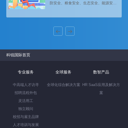
防安全、粮食安全、生态安全、能源安全
及专业人才岗位薪酬信息。
和产业安全方面发挥着重要的战略作用。
推进新时期东北振兴是党中央的重大战略
部署。在国家政策的支持下，东北开始制
定新一轮产业政策，不断加强新能源汽
车、机器人、卫星、芯片、新材料等诸多
高科技产业的投资、发展，在不断推进产
业转型升级为经济注入新活力的同时，也
吸引了越来越多的优秀人才在东北地区发
展，促进经济向高质量的不断发展。这样
的环境
科锐国际首页
专业服务
全球服务
数智产品
中高端人才访寻
全球化综合解决方案
HR SaaS应用及解决方
招聘流程外包
案
灵活用工
独立顾问
校招与雇主品牌
人才培训与发展