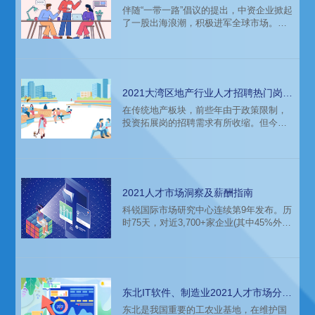
才需求和薪酬变化
伴随“一带一路”倡议的提出，中资企业掀起
了一股出海浪潮，积极进军全球市场。历
经几年时间的积累，一批拥有先进技术、
实力雄厚的中资企业逐渐在海外当地市场
站稳脚跟。而2020年新冠肺炎的爆发，使
全球主要经济体陷入了衰退，世界的政经
形势也发生了重大变化。此外，民族主义
2021大湾区地产行业人才招聘热门岗位
抬头、中美贸易摩擦等因素，使国际贸易
及薪酬趋势分析预测
在传统地产板块，前些年由于政策限制，
环境充满了不确定性。这样的环境下，中
投资拓展岗的招聘需求有所收缩。但今年
国企业的国际化道路上面临的人才市场会
随着旧改市场的火热开展，企业对投资拓
有什么样的变化呢？
展岗中高层的招聘需求又重新上升，但对
职业经理人的专业能力、自身资源也提出
了更高要求。
2021人才市场洞察及薪酬指南
科锐国际市场研究中心连续第9年发布。历
时75天，对近3,700+家企业(其中45%外
资，44%快速成长民营，11%国企、政
府、非盈利组织)及科锐国际人才库中
600,000余名重点岗位中高级管理及专业候
选人薪资数据进行分析，70余位资深顾问
专家点评。19个重点行业及职能、近50个
东北IT软件、制造业2021人才市场分
细分板块、7个国内最具潜力和活力城市
析，企业招聘参考
东北是我国重要的工农业基地，在维护国
群、海外重点市场、2,500+个核心中高端