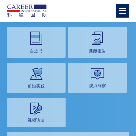
白皮书
薪酬报告
观点洞察
前沿实践
视频访谈