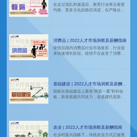
在走过混乱和激荡后，教育行业将沿着更
均衡、更多元化的路径演进，在严格合规
的前提下探寻转型，变中求新。知名猎头
公司科锐国际市场研究中心连续第十年权
威发布薪酬报告——《2022年人才市场洞
察及薪酬指南》，本文带来薪酬报告里教
育行业的人才市场洞察。
消费品 | 2022人才市场洞察及薪酬指南
疫情后国内消费品行业市场复苏，行业迎
来快速增长阶段。疫情不仅改变了消费者
的购买选择，也在重塑消费者的购买习
惯，行业的增长路径因此发生变化。
基础建设 | 2022人才市场洞察及薪酬指
南
国家在基础建设上聚焦“两新一重”和补短
板，新老基建共同发力，老基建托底新基
建发力，也给基础设施建设行业高质量发
展注入了新的动能。
农业 | 2022人才市场洞察及薪酬指南
在乡村振兴战略下，传统农业方式正被逐