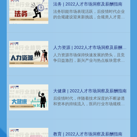
法务 | 2022人才市场洞察及薪酬指南
法务职能市场表现活跃，后疫情时代企业
的合规建设迎来新挑战，合规类人才需求
明显增长。知名猎头公司科锐国际市场研
究中心连续第十年权威发布薪酬报告——
《2022年人才市场洞察及薪酬指南》，本
文带来薪酬报告中法务领域的人才市场洞
察。
人力资源 | 2022人才市场洞察及薪酬指
南
人力资源市场保持快速发展的势头，且竞
争日益激烈，新兴产业与热点板块需求旺
盛。科锐国际人力资源公司市场研究中心
连续第十年权威发布薪酬报告——《2022
年人才市场洞察及薪酬指南》，本文带来
薪酬报告中人力资源领域的人才市场洞
察。
大健康 | 2022人才市场洞察及薪酬指南
后疫情时代，伴随着技术深度的不断渗透
和资本的持续流入，医药行业市场规模持
续扩大。
教育 | 2022人才市场洞察及薪酬指南