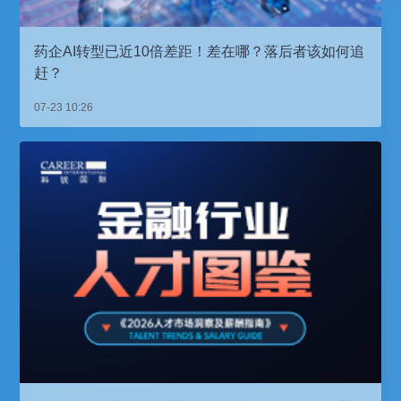
药企AI转型已近10倍差距！差在哪？落后者该如何追
赶？
07-23 10:26