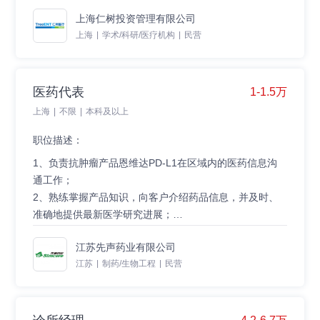
3.负责诊疗过程中病历书写和开具处方，完成日间手术患
7.完成上级主管临时交办的其他任务。
上海仁树投资管理有限公司
者病历书写及出院前评估，必要时值班。
上海
|
学术/科研/医疗机构
|
民营
4.参与危重患者抢救。
任职资格：
5.参与科室的科研工作。
1.硕士及以上临床医学专业。
6.严格遵守和执行院感感控措施，遵纪守法，认真贯彻执
2.5年主治医以上耳鼻喉科相关临床工作经验，三甲医院
行医院的各项规章制度及操作规程。
工作或国外医疗执业者，6年以上本专业临床工作经验优
医药代表
1-1.5万
先考虑。
上海
|
不限
|
本科及以上
3.能够独立从事耳鼻喉专科常见病、多发病诊疗和手术工
作。
职位描述：
4.具有较强的服务意识，良好的医德医风和执业素养。
1、负责抗肿瘤产品恩维达PD-L1在区域内的医药信息沟
5.乐于与人沟通，具备出色的医患沟通能力。
通工作；
6.吃苦耐劳、工作态度积极，具有高度责任心。
2、熟练掌握产品知识，向客户介绍药品信息，并及时、
7.热爱行医，认同仁树医疗的运营模式和文化理念。
准确地提供最新医学研究进展；
8.中国医师资格证/医师执业证书/专业技术资格证书。
3、协助组织、开展各类学术沟通活动，为客户提供专业
4、收集、反馈药品临床使用情况。
江苏先声药业有限公司
化服务和咨询；
江苏
|
制药/生物工程
|
民营
任职资格：
1、医药相关专业背景，本科及以上学历；
2、二年及以上医药行业销售工作经验，有消化道/妇科肿
瘤领域产品推广经验；有PD1/PD-L1产品临床推广经验者