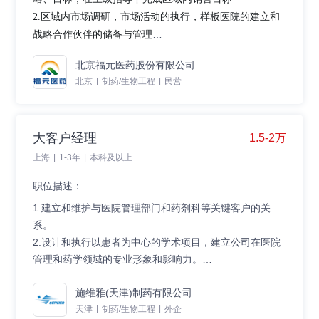
2.区域内市场调研，市场活动的执行，样板医院的建立和
战略合作伙伴的储备与管理
3.协助战略推广总监办理政府事务（招标、医保、物价
北京福元医药股份有限公司
等）
北京
|
制药/生物工程
|
民营
4.维持辖区销售秩序，主动处理冲、窜货事宜
5.制定周、月、季度工作计划，按公司嘀嗒管理要求执行
并总结
大客户经理
1.5-2万
6.收集反馈不良反应情况，协助药物警戒部开展相关工作
上海
|
1-3年
|
本科及以上
7.完成上级领导布置的其它工作
职位描述：
岗位要求：
1.建立和维护与医院管理部门和药剂科等关键客户的关
1.全日制统招大专及以上学历，医药相关专业
系。
2.具有至少一段外资工作经历，既往销售模式不限，稳定
2.设计和执行以患者为中心的学术项目，建立公司在医院
性强
管理和药学领域的专业形象和影响力。
3.学习能力和抗压能力强，工作动力强，有激情，能适应
3.推动新产品成功进院。
5.跨部门合作。
市场挑战并推动业务增长
施维雅(天津)制药有限公司
4.保护公司产品在医院的安全运营。
4.以结果为导向，有较强的市场推广能力
天津
|
制药/生物工程
|
外企
任职要求：