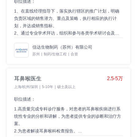
6. Good communication skills, compressive ability,have
职位描述：
the sense of responsibility, willing to learn;
1、在直线经理指导下，落实执行辖区的推广计划，明确
7. Able to handle multiple tasks, can work under
负责区域的销售潜力、重点及策略，执行相应的执行计
pressure and fast-paced work environment;
划，并达成销售指标。
8.Good business etiquette; work five days a week.
2、通过专业学术拜访，组织和参与各类学术研讨会及学
术活动，清晰正确地传递信达产品的关键信息，使客户认
7、主动学习公司产品知识并提升个人综合能力。
信达生物制药（苏州）有限公司
知并了解信达公司及产品。
苏州
|
制药/生物工程
|
合资
3、按时完成公司相关数据的收集任务，确保数据的准确
任职资格：
性并符合公司管理要求。
1、大专及以上学历；
4、与团队成员及跨部门团队进行合作，确保完成工作目
2、医学、药学、生物学及生命科学等相关医学专业；
标及医院产品供应畅通。
3、至少1年医药行业销售经验；
耳鼻喉医生
2.5-5万
5、按预算分配计划合理地使用费用，确保费用花费的合
4、具有良好的沟通能力和较强的学习能力；
上海/杭州/深圳
|
5-10年
|
硕士及以上
规性。
5、具备相关疾病领域及产品知识；
6、主动践行公司价值观。
6、工作积极乐观，有较强的抗压能力；
职位描述：
7、具有团队合作精神。
1.高质量完成专科诊疗服务，对患者的耳鼻喉疾病进行系
统性专业的分析和讲解，为患者提供专业的诊断和治疗方
案。
2.为患者解读耳鼻喉科检查报告。