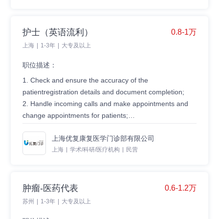
1.医药专业大学毕业。
2.至少2年以上外资医药公司团队管理及开发经验。
3.良好的管理、沟通、组织、解决问题的能力及团队精
护士（英语流利）
0.8-1万
神。
上海
|
1-3年
|
大专及以上
4.良好的大客户(医院药剂科)管理经验。
职位描述：
1. Check and ensure the accuracy of the
patientregistration details and document completion;
2. Handle incoming calls and make appointments and
change appointments for patients;
3. Prepare medical files and insurance claim forms for
上海优复康复医学门诊部有限公司
direct billing;
Qualifications
上海
|
学术/科研/医疗机构
|
民营
4. Assist physicians and physiotherapists on patient‘s
1. College degree or above in nursing, valid
communication;
Chinesenurse lisence;
5. Collect payment from patients;
2. Fluency oral and written English and Chinese;
6. Follow Clinic policy and procedures;
3.Good customer service skill;
肿瘤-医药代表
0.6-1.2万
7. Other work assigned by leader.
4.Good office computer software skill;
苏州
|
1-3年
|
大专及以上
5. Demonstrate professional telephone etiquette;