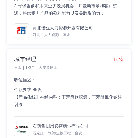
任职要求：
2.寻求当前和未来业务发展机会，开发新市场和客户资
1、5年以上门店运营经验，具备优秀的沟通和协调能力；
源，持续提升产品的盈利能力以及品牌影响力；
2、有私立机构咨询、洽谈工作经验者优先；
3、具有较强的服务及保密意识。
河北诺亚人力资源开发有限公司
任职要求：
河北
|
人力资源
|
国企
1.工作经验：5年及以上相关经验，有销售思路，可以独
立完成销售任务；
2、性别：男士优先，可适应出差要求；
3.其他要求：品行端正，遵守职业准则，严格保守客户信
城市经理
面议
息秘密，无不良，违纪或违法行为记录。
阜阳
|
1-3年
|
大专及以上
职位描述：
任职要求·全职
【产品条线】神经内科：丁苯酥软胶囊，丁苯酥氯化钠注
射液
【岗位职责】
石药集团恩必普药业有限公司
1.2年以上区域神经领域产品经验者，有管理经验者优
石家庄
|
制药/生物工程
|
合资
先；