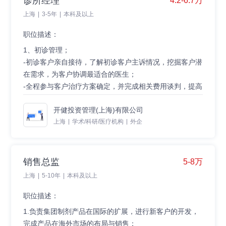
诊所经理
4.2-6.7万
优先。
上海
|
3-5年
|
本科及以上
3、具有较强的专业推广能力，组织协调能力，良好的人
际沟通与表达能力；
职位描述：
4、热爱销售工作，抗压能力强，责任心强。
1、初诊管理；
-初诊客户亲自接待，了解初诊客户主诉情况，挖掘客户潜
在需求，为客户协调最适合的医生；
-全程参与客户治疗方案确定，并完成相关费用谈判，提高
有效出诊率；
开健投资管理(上海)有限公司
2、客户关系管理
上海
|
学术/科研/医疗机构
|
外企
-完成公司规定的各项定期回访及回馈，保持与客户之间的
互动关系，提升客户的忠诚复诊率；
-了解诊所客户治疗动态需求，定期邀请客户到诊所检查；
-关注客户及客户周边资源，挖掘客户推荐资源，并及时给
销售总监
5-8万
与推荐及被推荐客户福利回馈；
上海
|
5-10年
|
本科及以上
3、医生预约协调及管理；
4、复杂病例的管理，医生的宣传；
职位描述：
5、诊所市场活动的开展。
1.负责集团制剂产品在国际的扩展，进行新客户的开发，
完成产品在海外市场的布局与销售；