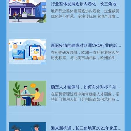
力综合考量，传统行业需选择特定路径实
行业整体发展逐步内卷化，长三角地区
现转型突破，如小规模试点切入、建立独
地产行业人才招聘趋势分析
地产行业整体发展逐步内卷化，企业裁员
立于传统组织架构的数字化工厂、选取传
优化并不鲜见。专注传统住宅地产开发的
统业务条线推动规模化敏捷转型…新形势
企业开始将战略增长的眼光放到产业拿地
下严峻挑战接踵而至，如何催生传统
及政府勾地方面，央企、国企的拿地形势
较好。新的一年，地产行业的人才招聘环
境会发生什么样的变化？
新冠疫情的肆虐对欧洲CRO行业的影
响，猎头招聘注意事项
在药物研发领域，欧洲一直拥有着悠久的
历史积累。与北美市场相似，欧洲的生物
科技与制药行业相对成熟。报告显示，欧
洲的CRO服务规模在2027年有望达260亿
美元，在未来几年的年复合增长率超过
8%。对于创新药&医疗器械需求的增多、
慢性病患病率上升、临床试验投资的增加
确定人才画像时，如何向外对标？如何
等推动了当地CRO行业的发展。在此环境
运用招聘平台、猎头等渠道？
在招聘管理过程中如何确定人才画像，招
下，该地区的企业和猎头在招聘的时候面
聘部门和用人部门分别应该如何承担各自
临的人才市场是什么样的？
的职责？对内了解业务信息时，需要用人
部门更多进行专业输出；在对外进行人才
市场对标时，招聘部门需要积极主动发挥
专业性，给出更多市场人才的信息。向外
对标的时候，要对标哪些维度？用什么样
迎来新机遇，长三角地区2021年化工行
的方式？如何运用招聘平台、猎头等渠