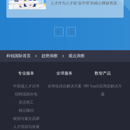
人才作为人才链“金字塔”的核心稀缺资源，
已成为企业及地区争相引进的重中之重。
然而，高精尖人才往往非主动求职者，候
选人策更为谨慎，难以通过常规途径挖掘
及吸引。猎头招聘时面对中高端管理和技
术的候选人需要下多大的功夫？哪些因素
能够影响到候选人的抉择？
科锐国际首页
趋势洞察
观点洞察
专业服务
全球服务
数智产品
中高端人才访寻
全球化综合解决方案
HR SaaS应用及解决方
招聘流程外包
案
灵活用工
独立顾问
校招与雇主品牌
人才培训与发展