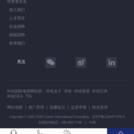
投资者关系
加入我们
人才理念
社会招聘
校园招聘
联系我们
关注
科锐国际集团网站群：
禾蛙盒子
禾蛙
科锐香港
科锐日本
科锐SEA
TIG
网站地图
|
推广管理
|
温馨提示
|
监督举报
|
除名查询
Copyright © 1996-2026 Career International Consulting
京ICP备13048770号-6
全国咨询电话：400-050-7798 | 中国