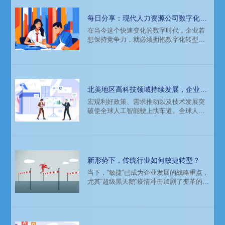
每日分享：现代人力资源公司数字化转
型创新策略
在当今这个快速变化的数字时代，企业若
想保持竞争力，就必须拥抱数字化转型。
这一变革不仅限于产品和服务的升级，更
深刻地触及到企业的运营模式、组织结构
乃至企业文化的核心。在这场转型大潮
中，人力资源服务公司作为连接人才与雇
主的关键桥梁，其角色和功能正经历着前
北美地区高科技领域持续发展，企业、
所未有的重塑。本文将探讨数字化转型背
猎头招聘指南
宏观利好政策、需求推动以及技术发展突
景下，现代人力资源服务公司的创新策略
破使全球人工智能驶上快车道。全球人工
及其重要性。
智能市场规模预计将超千亿美元，人工智
能相关人才约50万人。作为聚集了一批诸
如谷歌、脸书、苹果、微软等全世界最大
的高科技互联网公司的发达国家，美国的
人工智能相关人才储备占据全球的三分之
新形势下，传统行业如何敏捷转型？
一。专业人才储备、稳定资本投入、行业
当下，“敏捷”已成为企业发展的战略重点，
合作和成熟的基础设施，持续推动北美地
尤其“超级黑天鹅”疫情冲击加剧了变革的不
区的高科技领域发展。
确定性，加速了企业的敏捷转型进程。而
这一尝试对传统行业却较难实施，受现有
运营模式、组织架构、企业文化等因素影
响，出于自身数字化程度以及资源调动能