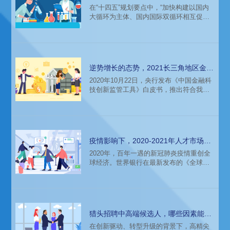
业人才招聘趋势
在“十四五”规划要点中，“加快构建以国内
道？
大循环为主体、国内国际双循环相互促进
的新发展格局”首次录入纲要，在双循环新
格局下，化工行业将迎来新的机遇。在环
保形势日益严峻的背景下，我国正大力推
广可持续发展的战略思想，推广绿色化工
与循环化工的生产理念。未来一年，化工
逆势增长的态势，2021长三角地区金融
行业的人才招聘环境会发生什么样的变
领域企业招聘环境
2020年10月22日，央行发布《中国金融科
化？
技创新监管工具》白皮书，推出符合我国
国情、与国际接轨的创新监管工具。回顾
金融发展史，从“IT+金融”到“互联网+ 金
融”，再到以ABCD（人工智能、区块链、
云计算、大数据）为代表的“新科技+ 金
融”，科技创新与金融创新始终紧密相连，
疫情影响下，2020-2021年人才市场呈
推陈出新的速度越来越快。新趋势下，云
现的显著特点
2020年，百年一遇的新冠肺炎疫情重创全
计算领域的人才招聘环境会发生什么样的
球经济。世界银行在最新发布的《全球经
变化？
济展望》中指出：2020年全球GDP预计收
缩4.3%，新冠肺炎引发了数十年来程度最
深的全球衰退。受其影响，经济学家指出
全球就业市场的疲软形势将会一直持续到
2021年，甚至是更长时间。
猎头招聘中高端候选人，哪些因素能够
影响到TA们的抉择？
在创新驱动、转型升级的背景下，高精尖