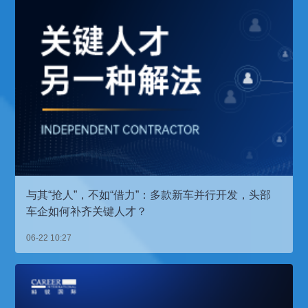
与其“抢人”，不如“借力”：多款新车并行开发，头部
车企如何补齐关键人才？
06-22 10:27