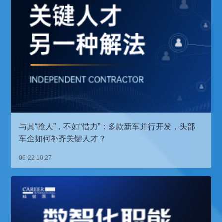
与其“抢人”，不如“借力”：多款新车并行开发，头部
车企如何补齐关键人才？
06-22 10:27