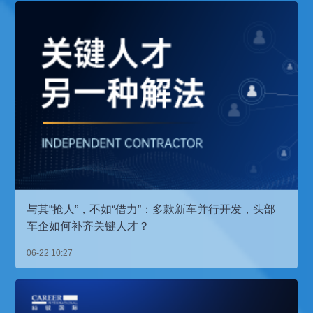
与其“抢人”，不如“借力”：多款新车并行开发，头部
车企如何补齐关键人才？
06-22 10:27