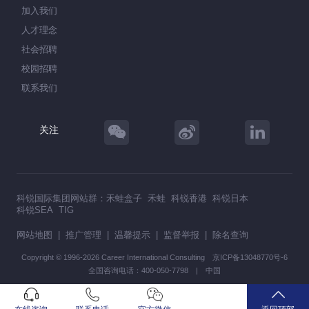
加入我们
人才理念
社会招聘
校园招聘
联系我们
关注
科锐国际集团网站群：
禾蛙盒子
禾蛙
科锐香港
科锐日本
科锐SEA
TIG
网站地图
|
推广管理
|
温馨提示
|
监督举报
|
除名查询
Copyright © 1996-2026 Career International Consulting
京ICP备13048770号-6
全国咨询电话：400-050-7798 | 中国