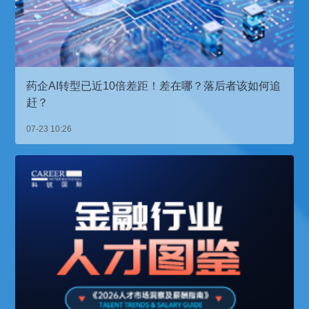
药企AI转型已近10倍差距！差在哪？落后者该如何追
赶？
07-23 10:26