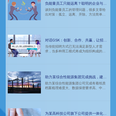
对高科技行业的观察与洞见。
负能量员工只能远离？聪明的企业与
HR这样做
谈到负能量员工的管理问题，很多文章给
出对策：孤立、远离、开除。方法简单粗
暴，具体到实际场景应用上却让企业犯了
难。科锐国际人力资源公司建议，对于负
能量员工应分析具体缘由，再采取相应策
略。
对话GSK：创新、合作、共赢，让招聘
有趣更有效（下）
当传统招聘方式已无法满足新型人才需
求，当多种用工模式将成为组织构成的常
态，当数字化员工体验成为不可或缺的场
景。HR如何通过更创新的理念、更新颖的
方式来构建面向未来的组织和团队？如何
借助渠道、工具，更有效地吸引理想人
才？如何让新技术在招聘与管理中加快落
助力某综合性能源集团完成挑战，建立
地并融合？科锐国际本期“科锐LIVE”访谈
新系统
助力某综合性能源集团公司完成有着纸质
为您解答。
档案梳理难度大、数据保密要求高、中组
部格式要求复杂、上线时间紧急等挑战的
人力资源管理系统项目。
为某高科技公司旗下公司提供一体化