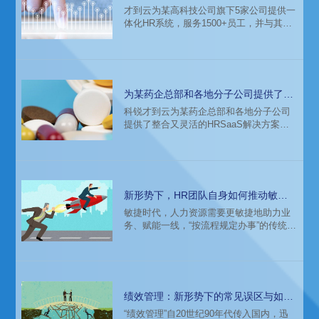
HR系统
才到云为某高科技公司旗下5家公司提供一
体化HR系统，服务1500+员工，并与其
OA、财务、工时管理、考勤和全球HR系
统等多个外部系统实现对接。
为某药企总部和各地分子公司提供了整
合又灵活的HRSaaS解决方案
科锐才到云为某药企总部和各地分子公司
提供了整合又灵活的HRSaaS解决方案，
对接多业务系统，有效应对客户高频人员
流动和异动管理。
新形势下，HR团队自身如何推动敏捷
与迭代？
敏捷时代，人力资源需要更敏捷地助力业
务、赋能一线，“按流程规定办事”的传统固
有工作理念和工作方式正在面临着挑战。
为了更好地助力组织敏捷，约90%的人力
资源团队进行了调整，包括团队架构上的
调整、人力资源数字化与流程更新、与业
务合作方式改变，以及团队定位和人员能
绩效管理：新形势下的常见误区与如何
力要求的调整。
有效开展
“绩效管理”自20世纪90年代传入国内，迅