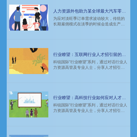
人力资源外包助力某全球最大汽车零部
件供应商应对淡旺季波动
为应对淡旺季订单需求波动较大，传统的
长期雇佣模式在淡季的时候会造成生产力
浪费，而旺季又有生产力跟不上市场需求
的情况发生，某全球最大汽车零部件供应
商将装配、操作等蓝领岗位进行外包，提
升组织灵活性、降低雇佣风险和成本。知
名猎头公司科锐国际为客户提供人力资源
行业瞭望：互联网行业人才招引留的有
外包服务，根据客户需求科锐顾问推荐客
力武器——非物质激励
科锐国际“行业瞭望”系列，通过对话行业人
户采用灵活用工模式。
力资源高管及专业人士，分享人才招引
留、组织转型、行业洞察等热点内容，聚
焦人力资源管理，共探企业与人才发展新
路径。“行业瞭望”第四期邀请每日优鲜HRD
Linda Zhang女士分享其对互联网行业的观
察与洞见。
行业瞭望：高科技行业如何应对人才与
组织发展挑战
科锐国际“行业瞭望”系列，通过对话行业人
力资源高管及专业人士，分享人才招引
留、组织转型、行业洞察等热点内容，聚
焦人力资源管理，共探企业与人才发展新
路径。“行业瞭望”第三期邀请微软大中国区
资深学习与发展咨询顾问李延女士分享其