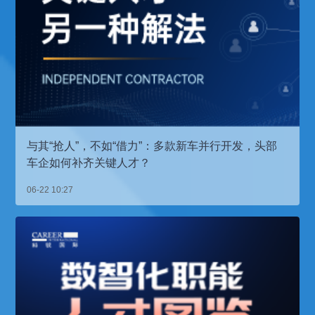
与其“抢人”，不如“借力”：多款新车并行开发，头部
车企如何补齐关键人才？
06-22 10:27