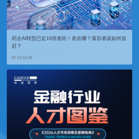
药企AI转型已近10倍差距！差在哪？落后者该如何追
赶？
07-23 10:26