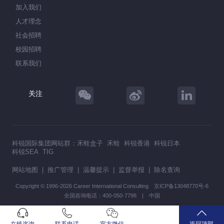
加入我们
人才理念
社会招聘
校园招聘
联系我们
关注
科锐国际集团网站群：
禾蛙盒子
禾蛙
科锐香港
科锐日本
科锐SEA
TIG
网站地图
|
推广管理
|
温馨提示
|
监督举报
|
除名查询
Copyright © 1996-2026 Career International Consulting
京ICP备13048770号-6
全国咨询电话：400-050-7798 | 中国