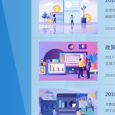
20
位
近些
融改
位相
锐国
2018-0
分析
政
人
201
总值 
公司
头招
2018-0
20
趋
大数
对于