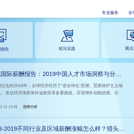
专业服务
全
观点
前沿实践
酬报告
国际薪酬报告：2019中国人才市场洞察与分析
上）
刚过去的2018年，全球经济经历了“逆全球化”思潮、贸易保护主义倾
头、发达经济体政策外溢效应等多重挑战，呈现增长动能趋缓、分化
、下行风险上升、规则调整加快的特点。知名猎头公司科锐国际市场
心连续第7年发布薪酬报告。历时75天，对近4,000家企业（其中
2-11 13:46
趋势分析
%外资，30%快速成长民营，10%国企、政府、非盈利组织）及科锐国
公司人才库中200,000余名中高级管理及专业候选人薪资
18-2019不同行业及区域薪酬涨幅怎么样？猎头公