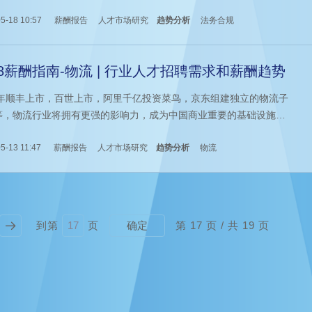
术带来的机遇提高工作效率的挑战。未来，法务人员的职能和行业的
需求会发生什么样的变化？科锐国际猎头公司薪酬报告来解答。
5-18 10:57
薪酬报告
人才市场研究
趋势分析
法务合规
18薪酬指南-物流 | 行业人才招聘需求和薪酬趋势
17年顺丰上市，百世上市，阿里千亿投资菜鸟，京东组建独立的物流子
等，物流行业将拥有更强的影响力，成为中国商业重要的基础设施之
未来，物流行业的发展呈现什么样的趋势？本文带来科锐国际猎头公
布的薪酬报告对物流行业人才需求和薪酬趋势分析。
5-13 11:47
薪酬报告
人才市场研究
趋势分析
物流
到第
页
第
17
页 / 共
19
页