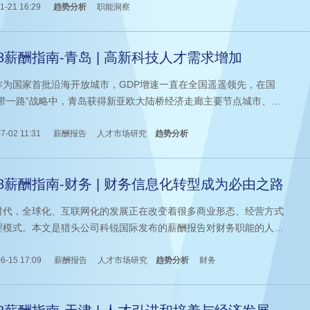
、跨界与转型等多个维度对CFO广泛关注的热点问题给予阐释，分享
1-21 16:29
趋势分析
职能洞察
灼见，启迪思考。
18薪酬指南-青岛 | 高新科技人才需求增加
作为国家首批沿海开放城市，GDP增速一直在全国遥遥领先，在国
一带一路”战略中，青岛获得新亚欧大陆桥经济走廊主要节点城市、海
绸之路支点双定位。新的一年，该地区的人才需求和薪酬趋势会有怎
变化？知名猎头公司科锐国际的薪酬报告来解答。
7-02 11:31
薪酬报告
人才市场研究
趋势分析
18薪酬指南-财务 | 财务信息化转型成为必由之路
时代，全球化、互联网化的发展正在改变着很多商业形态、经营方式
理模式。本文是猎头公司科锐国际发布的薪酬报告对财务职能的人才
需求和薪酬趋势的分析预测，供企业和猎头招聘参考。
6-15 17:09
薪酬报告
人才市场研究
趋势分析
财务