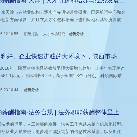
18薪酬指南-天津 | 人才引进和培养与经济发展定
相契合
年来天津市在就业结构上逐步向先进制造业研发、国际航运中心和金
革创新方面倾斜，并且在人才引进和培养上也相应地和其经济发展定
契合，形成了产业结构和人才结构的良性互动。本文带来猎头公司科
际发布的薪酬报告对天津地区细分行业的人才招聘需求和薪酬趋势的
6-12 10:55
薪酬报告
人才市场研究
趋势分析
预测，供企业和猎头招聘参考。
策利好、企业快速进驻的大环境下，陕西市场上
才供不应求
7-2018年，陕西省整体经济效益呈现大幅增长趋势，上半年实现生产
9581.1亿元，同比增长8.2%，高于全国1.3个百分点。科锐国际猎头
对西安的区域人才趋势和薪酬趋势进行看分析预测，以期未企业、猎
聘时参考。
5-23 10:44
趋势分析
18薪酬指南-法务合规 | 法务职能薪酬整体呈上涨
势
据技术的运用，人工智能的发展，法务工作也越来越向信息化转型。
法务从业人员来说，更多地面临接纳新的信息技术系统，以及抓住新