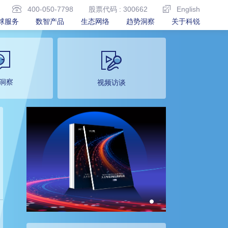
400-050-7798
股票代码 : 300662
English
球服务
数智产品
生态网络
趋势洞察
关于科锐
洞察
视频访谈