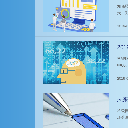
司
知名
天，对
府、
选人
2019-0
行业及
区。本
20
科锐国
中6
国际
60
2019-0
未来
科锐
场分
际猎