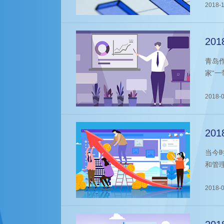
方向
2018-1
真知
20
青岛
家“
上丝
样的
2018-0
20
当今
和管
招聘
2018-0