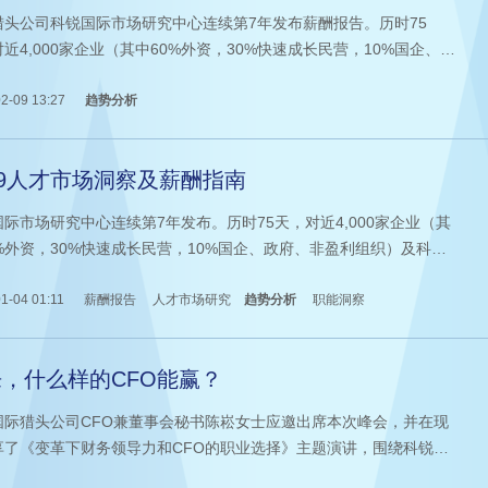
的薪酬报告来解答
猎头公司科锐国际市场研究中心连续第7年发布薪酬报告。历时75
近4,000家企业（其中60%外资，30%快速成长民营，10%国企、政
非盈利组织）及科锐国际人才库中200,000余名中高级管理及专业候
薪资数据进行分析，60余位行业及职能资深顾问专家点评。22个重点
2-09 13:27
趋势分析
职能、50+个细分板块、10个国内热点城市、7个“一带一路”海外地
文带来薪酬报告内2018-2019不同行业及
19人才市场洞察及薪酬指南
际市场研究中心连续第7年发布。历时75天，对近4,000家企业（其
0%外资，30%快速成长民营，10%国企、政府、非盈利组织）及科锐
人才库中200,000余名中高级管理及专业候选人薪资数据进行分析，
余位行业及职能资深顾问专家点评。
1-04 01:11
薪酬报告
人才市场研究
趋势分析
职能洞察
，什么样的CFO能赢？
国际猎头公司CFO兼董事会秘书陈崧女士应邀出席本次峰会，并在现
享了《变革下财务领导力和CFO的职业选择》主题演讲，围绕科锐国
头公司《 CFO调研报告》进行了深度解读，从CFO的成功抓手、提升