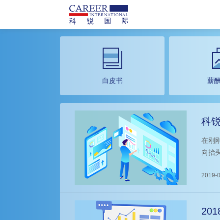
白皮书
薪
科锐
（
在刚
向抬
明显
研究中
2019-0
60
际猎头
20