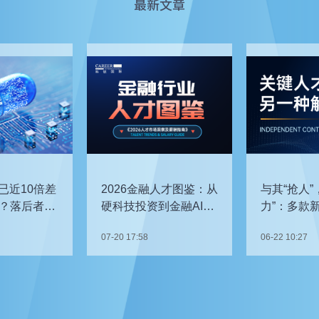
最新文章
已近10倍差
2026金融人才图鉴：从
与其“抢人”
？落后者该
硬科技投资到金融AI，
力”：多款
企业在为哪些能力买
发，头部车
07-20 17:58
06-22 10:27
单？
关键人才？