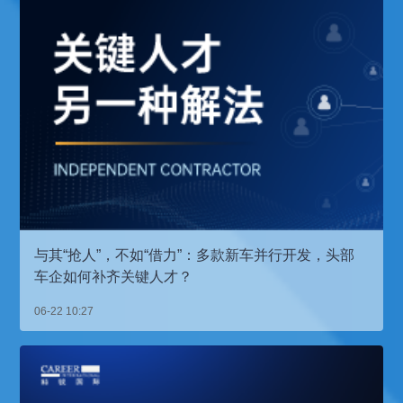
与其“抢人”，不如“借力”：多款新车并行开发，头部
车企如何补齐关键人才？
06-22 10:27