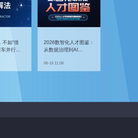
，不如“借
2026数智化人才图鉴：
新车并行开
从数据治理到AI
企如何补齐
Agent，谁最抢手？
06-16 11:08