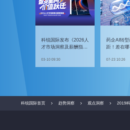
科锐国际发布《2026人
药企AI转型
才市场洞察及薪酬指
距！差在哪
南》
如何追赶？
03-10 09:30
07-23 10:26
科锐国际首页
趋势洞察
观点洞察
201