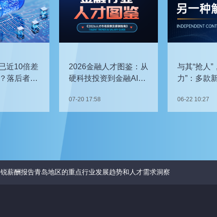
已近10倍差
2026金融人才图鉴：从
与其“抢人”
？落后者该
硬科技投资到金融AI，
力”：多款
企业在为哪些能力买
发，头部车
07-20 17:58
06-22 10:27
单？
关键人才？
9科锐薪酬报告青岛地区的重点行业发展趋势和人才需求洞察