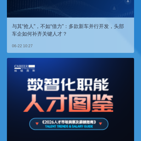
与其“抢人”，不如“借力”：多款新车并行开发，头部
车企如何补齐关键人才？
06-22 10:27