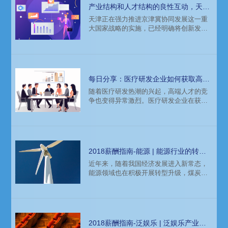
预测，以期为个人求职、企业HR和猎头招
产业结构和人才结构的良性互动，天津
聘时带来参考。
地区人才招聘市场分析
天津正在强力推进京津冀协同发展这一重
大国家战略的实施，已经明确将创新发
展、绿色发展作为奋斗的目标，瞄准智能
产业，以新产业、新业态代替传统增长
点。本文带来科锐国际猎头公司区域总监
马江浩先生对天津地区的人才市场的专业
分析。
每日分享：医疗研发企业如何获取高端
人才？猎头或许是最佳选择
随着医疗研发热潮的兴起，高端人才的竞
争也变得异常激烈。医疗研发企业在获取
人才方面面临着巨大的挑战。那么，面对
这一问题，医疗研发企业应该如何获取高
端人才呢？或许，猎头是最佳选择。
2018薪酬指南-能源 | 能源行业的转型
升级期！
近年来，随着我国经济发展进入新常态，
能源领域也在积极开展转型升级，煤炭、
煤电等传统能源领域的去产能。光伏、风
电等新能源的发展以及化石能源清洁化利
用等方面取得了显著成绩。这样的环境
下，行业人才需求会有什么样的变化？知
名猎头公司的薪酬报告来解答。
2018薪酬指南-泛娱乐 | 泛娱乐产业正