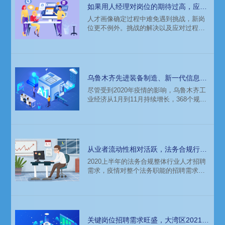
据、电子商务、高端制造业、产业互联及
如果用人经理对岗位的期待过高，应该
数字化转型、人工智能高层次人才成为重
如何使其调整？
人才画像确定过程中难免遇到挑战，新岗
点人才需求方向。以下是猎头公司科锐国
位更不例外。挑战的解决以及应对过程正
的薪酬报告对乌鲁木齐重点行业的人才需
是招聘部门和用人部门梳理和优化用人需
求分析。
求的过程。本篇内容出自科锐国际猎头公
司与智享会联合发布的《新岗位人才招聘
调研报告》。
乌鲁木齐先进装备制造、新一代信息技
术行业2021年人才需求分析
尽管受到2020年疫情的影响，乌鲁木齐工
业经济从1月到11月持续增长，368个规模
以上产业实现增加值595.25亿元，同比增
长7.9%; 战略性新兴产业实现增加值79.94
亿元，增长22.5%;高新技术产业实现增加
值73.6亿元，增长17.3%。在 “十四五” 期
间，乌鲁木齐将以先进产业带动高质量发
从业者流动性相对活跃，法务合规行业
展，延伸产业链，激活经济发展的新动
人才招聘趋势分析
2020上半年的法务合规整体行业人才招聘
力。以下是猎头公司科锐国的薪酬报告对
需求，疫情对整个法务职能的招聘需求带
乌鲁木齐重点行业的人才需求分析
来了一定的影响，特别是一些受疫情比较
大的行业，但整体而言法律从业者的流动
性，还是相对活跃的。
关键岗位招聘需求旺盛，大湾区2021电