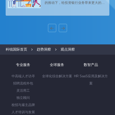
的推动下，给投资银行业务带来更大的市
场及发展机会。中资券商，马太效应明
显，打造券商航母进展加速。知名猎头公
司科锐国际市场研究中心连续第九年权威
发布薪酬报告——《2021人才市场洞察及
薪酬指南》，更多薪酬报告精彩内容扫描
下方二维码。
科锐国际首页
趋势洞察
观点洞察
专业服务
全球服务
数智产品
中高端人才访寻
全球化综合解决方案
HR SaaS应用及解决方
招聘流程外包
案
灵活用工
独立顾问
校招与雇主品牌
人才培训与发展