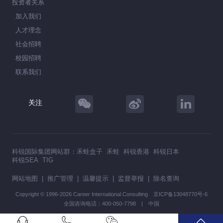
投资者关系
加入我们
人才理念
社会招聘
校园招聘
联系我们
关注
科锐国际集团网站群：
禾蛙盒子
禾蛙
科锐香港
科锐日本
科锐SEA
TIG
网站地图
|
推广管理
|
温馨提示
|
监督举报
|
除名查询
Copyright © 1996-2026 Career International Consulting
京ICP备13048770号-6
全国咨询电话：400-050-7798 | 中国