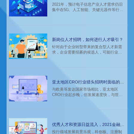
子信息领域人才市场分析
2021年，预计电子信息产业人才需求仍旧
集中在5G、人工智能、关键元器件等行业
热点。关键岗位的人才招聘需求旺盛，企
业在相关人才的投入力度上会加大。2021
年，半导体行业将依然如火如荼，国内半
导体中高端人才缺口依然较大，尤其是芯
片设计领域。
新岗位人才招聘，如何进行人才吸引？
针对由于企业转型带来的复合型人才新需
求，企业需要招募的候选人，可能行业不
同、文化不同，这都会对人才吸引造成一
定阻碍。而这时往往很多企业仍然会按照
以往的方式推进，例如岗位JD描述等。那
这些很可能与所需要的候选人很不匹配，
新岗位无法面向对标的候选人“售出”。例如
亚太地区CRO行业猎头招聘时面临的市
外资企业进行数字化转型，需要互联网人
场环境分析
与欧美等发达国家市场相比，亚太地区
才。然而外资企业的JD仍然沿用以往风
CRO行业起步晚，但发展速度快，与世界
格，纯英文、非常长、详尽的福利待遇描
第一梯队的差距不断缩小。亚太地区临床
述等等。当这样的一些文案经由网络、
试验的操作进程快，成本低，加上政策支
持、医药市场不断成长等因素，逐渐吸引
了来自发达国家市场的CRO需求。那么亚
太地区的猎头在招聘的时候会面临什么样
优秀人才和资源日益流入，2021金融投
的市场环境呢？
资领域人才薪酬报告分析
投行领域发展前景乐观，科创板、注册制