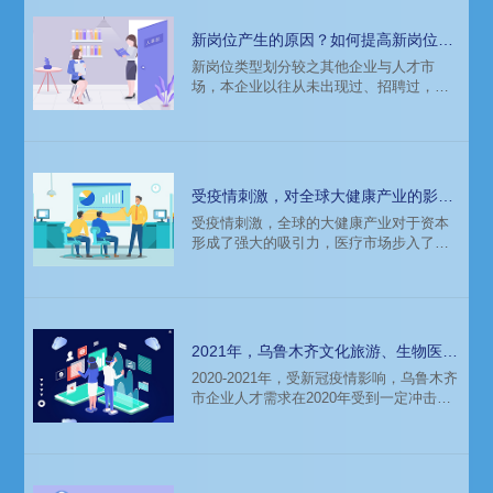
新岗位产生的原因？如何提高新岗位招
聘成功率？
新岗位类型划分较之其他企业与人才市
场，本企业以往从未出现过、招聘过，即
为“新岗位”。从企业的新岗位的招聘实践方
向来看，创新型人才的比例更高，其对于
企业而言的显著特点在于，外部市场人才
较少，招聘难度进一步加大。借助猎头、
人力资源机构等第三方服务有利于降低招
受疫情刺激，对全球大健康产业的影响
聘难度，提高成功率。
和人才分布分析
受疫情刺激，全球的大健康产业对于资本
形成了强大的吸引力，医疗市场步入了发
展快车道，由此带动生物技术与制药、医
疗服务、医疗器械等细分赛道的快速发
展。这样的趋势下，大健康行业会迎来什
么样的变化？企业发展需要的人才需要在
哪招聘？猎头招聘时需要关注哪些方面？
2021年，乌鲁木齐文化旅游、生物医药
领域人才需求供企业猎头参考
2020-2021年，受新冠疫情影响，乌鲁木齐
市企业人才需求在2020年受到一定冲击，
但从中长期来看，重点产业重点岗位人才
需求不减。特别是随着2021年“十四五”开
局之年到来，转型升级、高质量发展在各
行各业加速落地，高技能人才，以及大数