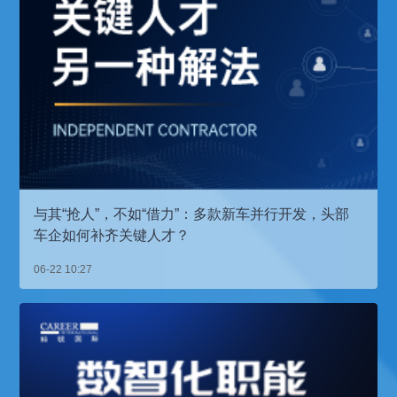
与其“抢人”，不如“借力”：多款新车并行开发，头部
车企如何补齐关键人才？
06-22 10:27