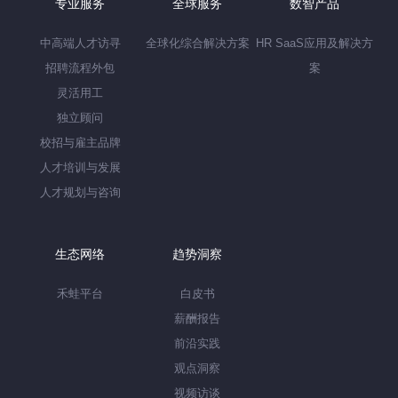
专业服务
全球服务
数智产品
中高端人才访寻
全球化综合解决方案
HR SaaS应用及解决方
招聘流程外包
案
灵活用工
独立顾问
校招与雇主品牌
人才培训与发展
人才规划与咨询
生态网络
趋势洞察
禾蛙平台
白皮书
薪酬报告
前沿实践
观点洞察
视频访谈