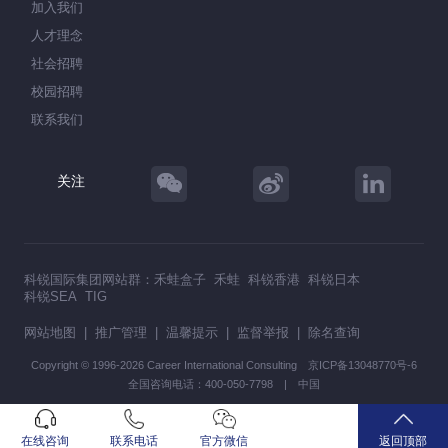
加入我们
人才理念
社会招聘
校园招聘
联系我们
关注
科锐国际集团网站群：
禾蛙盒子
禾蛙
科锐香港
科锐日本
科锐SEA
TIG
网站地图
|
推广管理
|
温馨提示
|
监督举报
|
除名查询
Copyright © 1996-2026 Career International Consulting
京ICP备13048770号-6
全国咨询电话：400-050-7798 | 中国
在线咨询
联系电话
官方微信
返回顶部