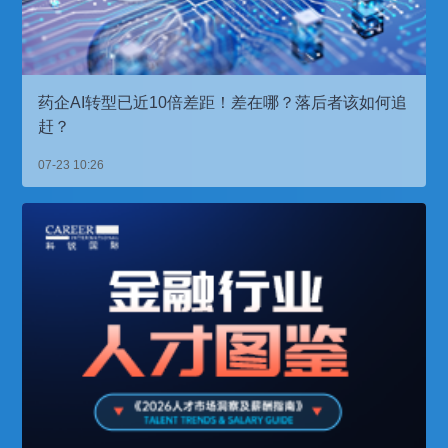
药企AI转型已近10倍差距！差在哪？落后者该如何追
赶？
07-23 10:26