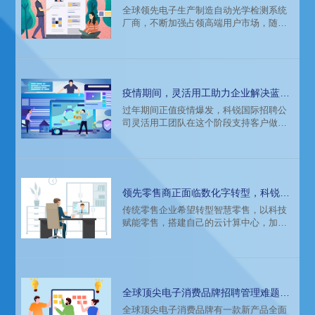
统厂商招聘难题，猎头公司来解决
全球领先电子生产制造自动光学检测系统
厂商，不断加强占领高端用户市场，随着
业务的发展，用人需求也在不断增加。
但，由于客户在中国区的人才积累不足，
且招聘团队配置逐渐难以支持越来愈多的
招聘管理工作，招聘项目推进缓慢。委托
知名猎头公司科锐国际协助完成人才积累
疫情期间，灵活用工助力企业解决蓝领
和招聘。
用工难题
过年期间正值疫情爆发，科锐国际招聘公
司灵活用工团队在这个阶段支持客户做了
一些事情，帮助客户解决蓝领用工难题。
领先零售商正面临数化字转型，科锐猎
头公司帮助搭建专业团队
传统零售企业希望转型智慧零售，以科技
赋能零售，搭建自己的云计算中心，加强
数据获取、沉淀和运用能力，拓展更多智
慧门店，公司高管期望技术团队整体架构
在一年时间内完成高质量搭建，达到战略
布局目的。面临着科技类人才市场不熟
悉、对科技公司的架构也不了解，招聘面
全球顶尖电子消费品牌招聘管理难题，
临重重阻碍难以推进。委托科锐国际猎头
科锐人力资源公司来解决
全球顶尖电子消费品牌有一款新产品全面
公司进行高端人才访寻和招聘。