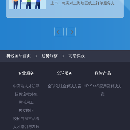
上市，急需对上海地区线上订单服务支持
人员进行招聘及管理。跟科锐国际人力资
源公司资深招聘顾问深度沟通和澄清需求
后，最终确定采用灵活用工之一的岗位外
包模式进行人才招聘和员工管理。
科锐国际首页
趋势洞察
前沿实践
专业服务
全球服务
数智产品
中高端人才访寻
全球化综合解决方案
HR SaaS应用及解决方
招聘流程外包
案
灵活用工
独立顾问
校招与雇主品牌
人才培训与发展