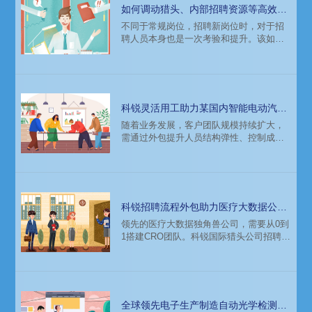
社团等渠道，向2000人次宣传了60多家中
如何调动猎头、内部招聘资源等高效完
资知名企业开放的100多个待招岗位，获得
成新岗位招聘？
不同于常规岗位，招聘新岗位时，对于招
了900份简历投递。
聘人员本身也是一次考验和提升。该如何
搭配公司原有招聘力量？又需要如何搭配
猎头公司、招聘平台等外部渠道？
科锐灵活用工助力某国内智能电动汽车
品牌有效提升人员弹性、控制成本
随着业务发展，客户团队规模持续扩大，
需通过外包提升人员结构弹性、控制成
本，但整体上面临着岗位分散、地域分
散、需求紧急、外包周期不确定性高、招
聘难度大等挑战。委托科锐国际人力资源
公司进行人力资源外包，经过和科锐项目
经理深入沟通、澄清需求，客户最终采取
科锐招聘流程外包助力医疗大数据公司
了灵活用工服务的模式。
从0到1搭建CRO团队
领先的医疗大数据独角兽公司，需要从0到
1搭建CRO团队。科锐国际猎头公司招聘流
程外包团队根据该公司需求提供专业招聘
解决方案，成功助力团队搭建。
全球领先电子生产制造自动光学检测系