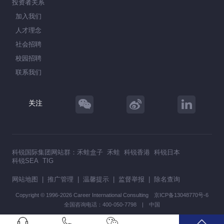
投资者关系
加入我们
人才理念
社会招聘
校园招聘
联系我们
关注
科锐国际集团网站群：
禾蛙盒子
禾蛙
科锐香港
科锐日本
科锐SEA
TIG
网站地图
|
推广管理
|
温馨提示
|
监督举报
|
除名查询
Copyright © 1996-2026 Career International Consulting
京ICP备13048770号-6
全国咨询电话：400-050-7798 | 中国