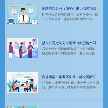
招聘流程外包（RPO）助力医药健康和
生命科学企业招聘销售代表
世界领先的医药健康和生命科学企业，因
开拓市场需要，需招聘30名销售代表，分
布于成都、西安、武汉、郑州、青岛、大
连等十余个城市。科锐国际人力资源公司
招聘流程外包团队根据客户需求提供了专
业招聘解决方案，助力客户完成招聘目
标。
猎头公司定制化专场助力大型地产国企
进驻新区域
尽管疫情对招聘市场造成了一定的影响，
但是随着经济的逐渐复苏，各行各业的企
业都在积极招聘人才。近日，一家大型地
产国企进一步加大业务覆盖区域，首进无
锡，急需招聘人才、组建项目团队，辅助
品牌宣传。为了解决这一问题，该企业委
托知名猎头公司科锐国际进行人才招聘。
海外留学生毕业即失业？科锐国际公益
云招聘助力求职者找到好工作
2020年，由于疫情影响，企业无法走出国
门开展招聘活动，而海外留学生面临“毕业
即失业”的困境。为了帮助这些求职者找到
好工作，人力资源公司科锐国际多次组织
公益云招聘活动，开放招聘平台，对接香
港、新加坡、澳洲等海外高校和华人华侨