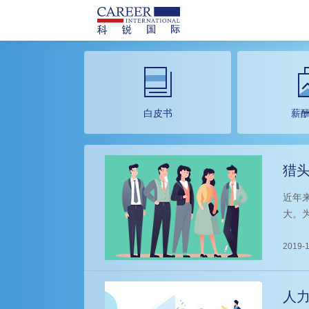
白皮书
薪
猎
问
近年
大。
派驻
是委
2019-1
通，
人