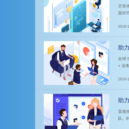
版
尽管
面对
多、
择了
2019-1
服务
助力
全球 
+ 
2019-1
助
球
某领
队。
外市