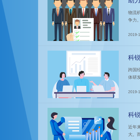
助
程
物流
争力
决方
2019-1
科
导
跨国
体研
供了
伴。
2019-1
科
力
近年
大。