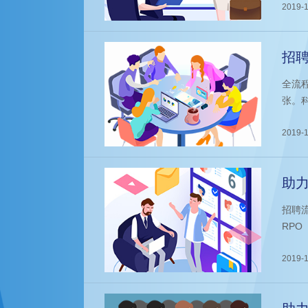
2019-1
招
外
全流
张。
业的
种人
2019-1
助力
招聘
RPO（
Con
理、
2019-1
技术