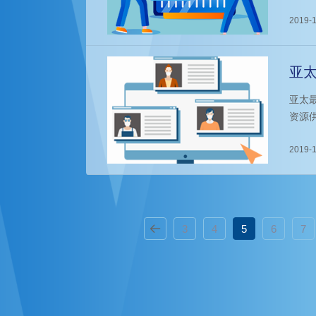
国际
年，
2019-1
面、
亚
聘
亚太
资源
招聘
2019-1
3
4
5
6
7