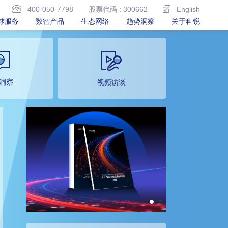
400-050-7798
股票代码 : 300662
English
球服务
数智产品
生态网络
趋势洞察
关于科锐
洞察
视频访谈