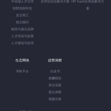
中高端人才访寻
全球化综合解决方案
HR SaaS应用及解决方
招聘流程外包
案
灵活用工
独立顾问
校招与雇主品牌
人才培训与发展
人才规划与咨询
生态网络
趋势洞察
禾蛙平台
白皮书
薪酬报告
前沿实践
观点洞察
视频访谈