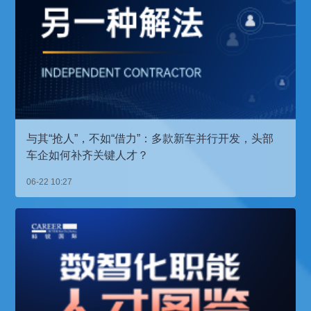
与其“抢人”，不如“借力”：多款新车并行开发，头部
车企如何补齐关键人才？
06-22 10:27