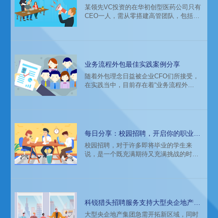
团队搭建
某领先VC投资的在华初创型医药公司只有
CEO一人，需从零搭建高管团队，包括
CBO、CMO、CMC VP、CSO 等职位。
知名猎头公司科锐国际为该公司提供专业
的招聘解决方案，助力该公司完成高管团
队搭建。
业务流程外包最佳实践案例分享
随着外包理念日益被企业CFO们所接受，
在实践当中，目前存在着“业务流程外
包”与“岗位外包”两大主流人力资源外包模
式。我们通过国内首家登陆A股的人力资源
服务标杆企业科锐国际在“业务流程外包”这
一领域的深度实践来进行一个简要的梳
理，并配以相应的最佳实践案例。
每日分享：校园招聘，开启你的职业之
旅
​校园招聘，对于许多即将毕业的学生来
说，是一个既充满期待又充满挑战的时
期。这是他们从学生身份向职业人士转变
的关键时刻，也是他们开始追寻自己职业
梦想的起点。本文将探讨大学生如何有效
利用校园招聘的机会，开启你的职业之
旅。
科锐猎头招聘服务支持大型央企地产集
团获取本土高端人才
大型央企地产集团急需开拓新区域，同时