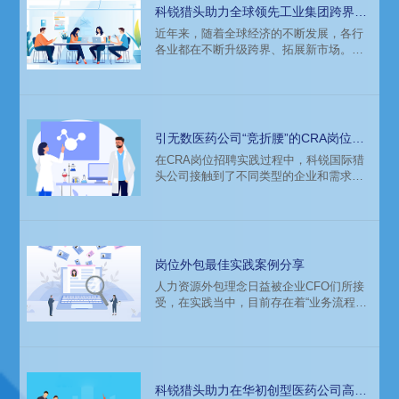
科锐猎头助力全球领先工业集团跨界拓
展新市场
近年来，随着全球经济的不断发展，各行
各业都在不断升级跨界、拓展新市场。而
在这个过程中，人才的需求也变得越来越
多样化和复杂化。某工业集团也不例外，
为了支持业务成长，他们需要招聘大量跨
界领域营销及研发人才。然而，集团的人
才结构纷杂、差异大，招聘需覆盖区域
引无数医药公司“竞折腰”的CRA岗位招
广，而现有人才库不足，招聘不确定性加
聘难题，就这样被猎头公司解决了
在CRA岗位招聘实践过程中，科锐国际猎
剧。集团原有传统的招聘渠道、雇主品牌
头公司接触到了不同类型的企业和需求，
难以吸引跨界人才。在这种情况下，该公
其中不乏一些典型代表。有一家领先的医
司选择了与科锐国际猎头公司合作，寻求
疗大数据独角兽公司，通过科锐国际猎头
更加高
公司招聘流程外包服务：驻场服务+专属寻
访团队，招聘全链条管理（含系统和渠
道）的模式帮助其完成了CRO团队从0到1
岗位外包最佳实践案例分享
的搭建，有力推动了其业务进展。和市场
人力资源外包理念日益被企业CFO们所接
上很多公司一样，客户在CRA招聘中也备
受，在实践当中，目前存在着“业务流程外
受挑战，表现在以下几个方面：
包”与“岗位外包”两大主流模式。我们通过
国内首家登陆A股的人力资源服务标杆企业
人力资源公司科锐国际在“业岗位外包”这一
领域的深度实践来进行一个简要的梳理，
并配以相应的最佳实践案例。
科锐猎头助力在华初创型医药公司高管