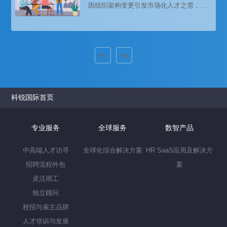
因组织架构变更引发市场化人才之需，计
划招聘一名营销副总监，但因企业内部无
相关人才积累，故首次尝试猎头招聘服
务，寻求外部高端人才。委托科锐国际猎
头公司进行人才招聘。
科锐国际首页
专业服务
全球服务
数智产品
中高端人才访寻
全球化综合解决方案
HR SaaS应用及解决方
招聘流程外包
案
灵活用工
独立顾问
校招与雇主品牌
人才培训与发展