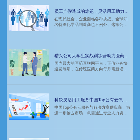
员工产假造成的难题，灵活用工助力知
名特殊化学品制造商解决
在现代社会，企业面临各种挑战。全球知
名特殊化学品制造商也不例外。这家公司
的多名支持部门员工休产假，给剩余成员
带来了巨大的压力。为了维持团队的稳定
和正常工作的运营，他们需要招聘外包员
工承担休假员工的工作。但是，人员编制
受限，无法增加人手，并且难以吸引到合
猎头公司大学生实战训练营助力医药互
适的岗位候选人。于是，该公司决定委托
联网平台完成招聘任务
国内最大的医药互联网平台，正值业务快
科锐国际猎头公司提供人力资源外包服
速发展期，在传统医药方向每月需新增
务。
100+人，高峰期一个月内曾达280人。HR
配置紧张，无法支持全国范围内如此大量
且不稳定的招聘需求。科锐国际猎头公司
大学生实战训练营组织大学生支持该公司
招聘项目，既帮助该公司完成招聘需求，
科锐灵活用工服务中国Top公有云供应
又为大学生提供了实践机会，积累工作经
商外包员工招聘和管理
中国Top公有云服务与解决方案供应商，为
验。
进一步抢占市场，急需通过专业人力资源
公司负责电话销售人员招聘、项目管理、
业绩指标制定与管理等。经市场摸排，决
定引入科锐国际人力资源公司公司灵活用
工服务助力完成招聘和管理任务。