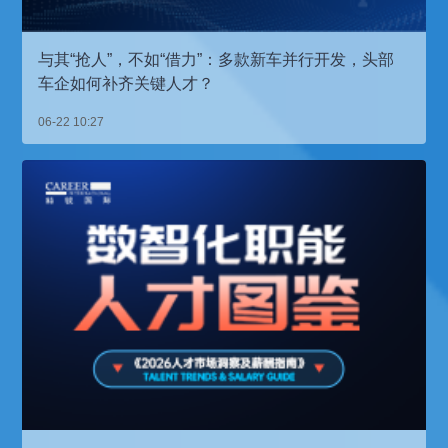
与其“抢人”，不如“借力”：多款新车并行开发，头部
车企如何补齐关键人才？
06-22 10:27