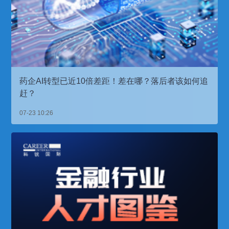
药企AI转型已近10倍差距！差在哪？落后者该如何追
赶？
07-23 10:26